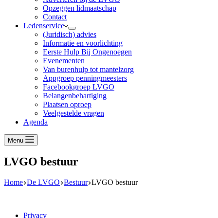
Opzeggen lidmaatschap
Contact
Ledenservice
(Juridisch) advies
Informatie en voorlichting
Eerste Hulp Bij Ongenoegen
Evenementen
Van burenhulp tot mantelzorg
Appgroep penningmeesters
Facebookgroep LVGO
Belangenbehartiging
Plaatsen oproep
Veelgestelde vragen
Agenda
Menu
LVGO bestuur
Home
De LVGO
Bestuur
LVGO bestuur
Privacy