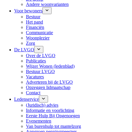
Andere woonvarianten
Voor bewoners
Bestuur
Het pand
Financiën
Communicatie
Woonplezier
Zorg
De LVGO
Over de LVGO
Publicaties
Wijzer Wonen (ledenblad)
Bestuur LVGO
Vacatures
Adverteren bij de LVGO
Opzeggen lidmaatschap
Contact
Ledenservice
(Juridisch) advies
Informatie en voorlichting
Eerste Hulp Bij Ongenoegen
Evenementen
Van burenhulp tot mantelzorg
Appgroep penningmeesters