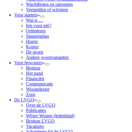
Wachtlijsten en oproepen
Vermelden of wijzigen
Voor starters
Wat is …
Iets voor mij?
Oriënteren
Stappenplan
Huren
Kopen
De groep
Andere woonvarianten
Voor bewoners
Bestuur
Het pand
Financiën
Communicatie
Woonplezier
Zorg
De LVGO
Over de LVGO
Publicaties
Wijzer Wonen (ledenblad)
Bestuur LVGO
Vacatures
Adverteren bij de LVGO