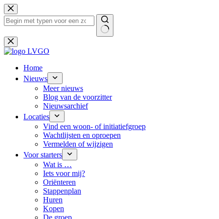
Ga
naar
de
inhoud
Geen
resultaten
Home
Nieuws
Meer nieuws
Blog van de voorzitter
Nieuwsarchief
Locaties
Vind een woon- of initiatiefgroep
Wachtlijsten en oproepen
Vermelden of wijzigen
Voor starters
Wat is …
Iets voor mij?
Oriënteren
Stappenplan
Huren
Kopen
De groep