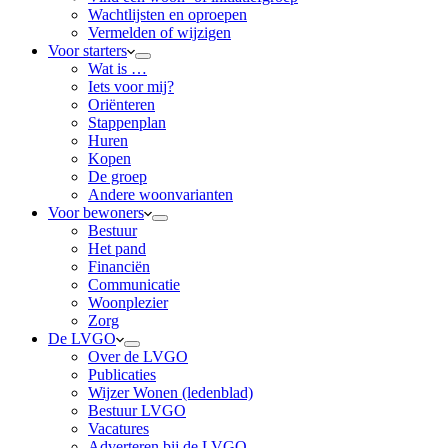
Wachtlijsten en oproepen
Vermelden of wijzigen
Voor starters
Wat is …
Iets voor mij?
Oriënteren
Stappenplan
Huren
Kopen
De groep
Andere woonvarianten
Voor bewoners
Bestuur
Het pand
Financiën
Communicatie
Woonplezier
Zorg
De LVGO
Over de LVGO
Publicaties
Wijzer Wonen (ledenblad)
Bestuur LVGO
Vacatures
Adverteren bij de LVGO