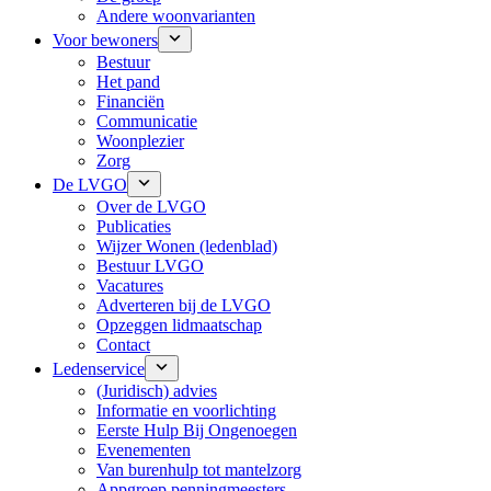
Andere woonvarianten
Voor bewoners
Bestuur
Het pand
Financiën
Communicatie
Woonplezier
Zorg
De LVGO
Over de LVGO
Publicaties
Wijzer Wonen (ledenblad)
Bestuur LVGO
Vacatures
Adverteren bij de LVGO
Opzeggen lidmaatschap
Contact
Ledenservice
(Juridisch) advies
Informatie en voorlichting
Eerste Hulp Bij Ongenoegen
Evenementen
Van burenhulp tot mantelzorg
Appgroep penningmeesters