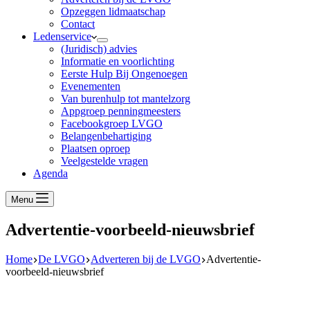
Opzeggen lidmaatschap
Contact
Ledenservice
(Juridisch) advies
Informatie en voorlichting
Eerste Hulp Bij Ongenoegen
Evenementen
Van burenhulp tot mantelzorg
Appgroep penningmeesters
Facebookgroep LVGO
Belangenbehartiging
Plaatsen oproep
Veelgestelde vragen
Agenda
Menu
Advertentie-voorbeeld-nieuwsbrief
Home
De LVGO
Adverteren bij de LVGO
Advertentie-
voorbeeld-nieuwsbrief