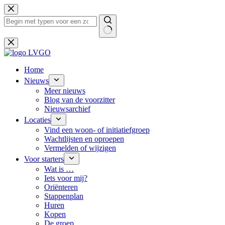
Ga
naar
de
inhoud
Geen
resultaten
Home
Nieuws
Meer nieuws
Blog van de voorzitter
Nieuwsarchief
Locaties
Vind een woon- of initiatiefgroep
Wachtlijsten en oproepen
Vermelden of wijzigen
Voor starters
Wat is …
Iets voor mij?
Oriënteren
Stappenplan
Huren
Kopen
De groep