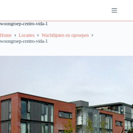
Ga
naar
de
inhoud
woongroep-centro-vida-1
Home
Locaties
Wachtlijsten en oproepen
woongroep-centro-vida-1