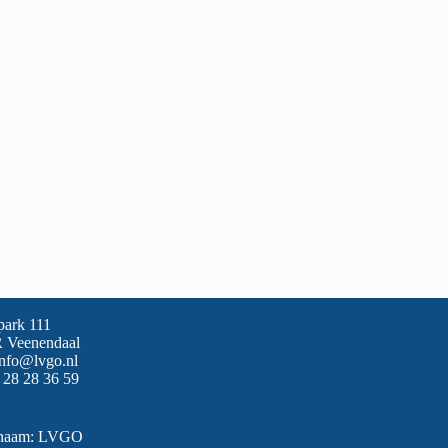
park 111
 Veenendaal
info@lvgo.nl
 28 28 36 59
snaam: LVGO