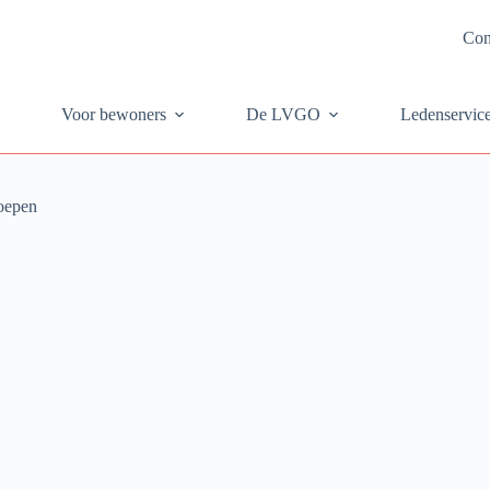
Con
Voor bewoners
De LVGO
Ledenservic
roepen