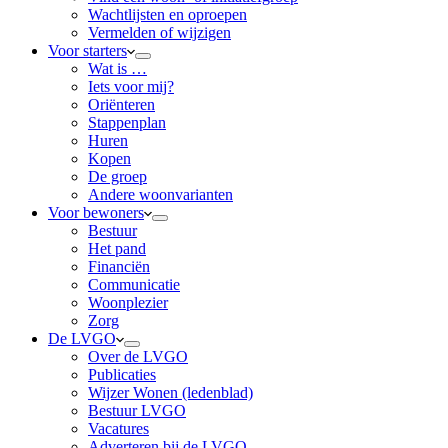
Wachtlijsten en oproepen
Vermelden of wijzigen
Voor starters
Wat is …
Iets voor mij?
Oriënteren
Stappenplan
Huren
Kopen
De groep
Andere woonvarianten
Voor bewoners
Bestuur
Het pand
Financiën
Communicatie
Woonplezier
Zorg
De LVGO
Over de LVGO
Publicaties
Wijzer Wonen (ledenblad)
Bestuur LVGO
Vacatures
Adverteren bij de LVGO