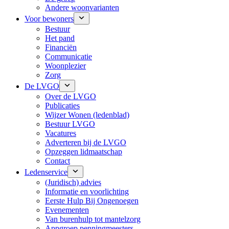
Andere woonvarianten
Voor bewoners
Bestuur
Het pand
Financiën
Communicatie
Woonplezier
Zorg
De LVGO
Over de LVGO
Publicaties
Wijzer Wonen (ledenblad)
Bestuur LVGO
Vacatures
Adverteren bij de LVGO
Opzeggen lidmaatschap
Contact
Ledenservice
(Juridisch) advies
Informatie en voorlichting
Eerste Hulp Bij Ongenoegen
Evenementen
Van burenhulp tot mantelzorg
Appgroep penningmeesters