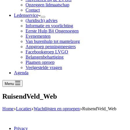
Opzeggen lidmaatschap
Contact
Ledenservice
(Juridisch) advies
Informatie en voorlichting
Eerste Hulp Bij Ongenoegen
Evenementen
Van burenhulp tot mantelzorg
Appgroep penningmeesters
Facebookgroep LVGO
Belangenbehartiging
Plaatsen oproep
Veelgestelde vragen
Agenda
Menu
RuisendVeld_Web
Home
Locaties
Wachtlijsten en oproepen
RuisendVeld_Web
Privacy