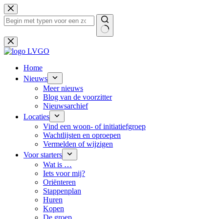
Ga
naar
de
inhoud
Geen
resultaten
Home
Nieuws
Meer nieuws
Blog van de voorzitter
Nieuwsarchief
Locaties
Vind een woon- of initiatiefgroep
Wachtlijsten en oproepen
Vermelden of wijzigen
Voor starters
Wat is …
Iets voor mij?
Oriënteren
Stappenplan
Huren
Kopen
De groep