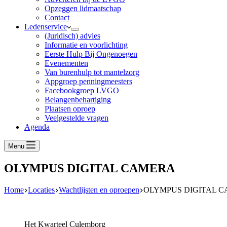
Opzeggen lidmaatschap
Contact
Ledenservice
(Juridisch) advies
Informatie en voorlichting
Eerste Hulp Bij Ongenoegen
Evenementen
Van burenhulp tot mantelzorg
Appgroep penningmeesters
Facebookgroep LVGO
Belangenbehartiging
Plaatsen oproep
Veelgestelde vragen
Agenda
Menu
OLYMPUS DIGITAL CAMERA
Home
Locaties
Wachtlijsten en oproepen
OLYMPUS DIGITAL 
Het Kwarteel Culemborg