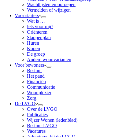
Wachtlijsten en oproepen
Vermelden of wijzigen
Voor starters
Wat is …
Iets voor mij?
Oriënteren
Stappenplan
Huren
Kopen
De groep
Andere woonvarianten
Voor bewoners
Bestuur
Het pand
Financiën
Communicatie
Woonplezier
Zorg
De LVGO
Over de LVGO
Publicaties
Wijzer Wonen (ledenblad)
Bestuur LVGO
Vacatures
Adverteren bij de LVGO