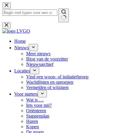
Ga
naar
de
inhoud
Geen
resultaten
Home
Nieuws
Meer nieuws
Blog van de voorzitter
Nieuwsarchief
Locaties
Vind een woon- of initiatiefgroep
Wachtlijsten en oproepen
Vermelden of wijzigen
Voor starters
Wat is …
Iets voor mij?
Oriënteren
Stappenplan
Huren
Kopen
De groep