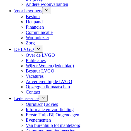
Andere woonvarianten
Voor bewoners
Bestuur
Het pand
Financiën
Communicatie
Woonplezier
Zorg
De LVGO
Over de LVGO
Publicaties
Wijzer Wonen (ledenblad)
Bestuur LVGO
Vacatures
Adverteren bij de LVGO
Opzeggen lidmaatschap
Contact
Ledenservice
(Juridisch) advies
Informatie en voorlichting
Eerste Hulp Bij Ongenoegen
Evenementen
Van burenhulp tot mantelzorg
Appgroep penningmeesters