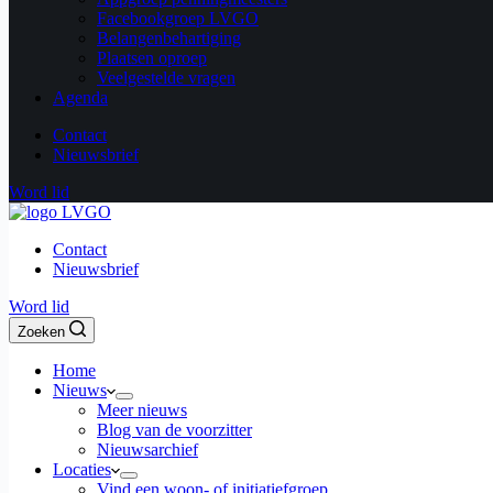
Facebookgroep LVGO
Belangenbehartiging
Plaatsen oproep
Veelgestelde vragen
Agenda
Contact
Nieuwsbrief
Word lid
Contact
Nieuwsbrief
Word lid
Zoeken
Home
Nieuws
Meer nieuws
Blog van de voorzitter
Nieuwsarchief
Locaties
Vind een woon- of initiatiefgroep