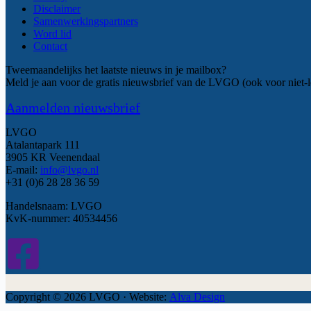
Disclaimer
Samenwerkingspartners
Word lid
Contact
Tweemaandelijks het laatste nieuws in je mailbox?
Meld je aan voor de gratis nieuwsbrief van de LVGO (ook voor niet-l
Aanmelden nieuwsbrief
LVGO
Atalantapark 111
3905 KR Veenendaal
E-mail:
info@lvgo.nl
+31 (0)6 28 28 36 59
Handelsnaam: LVGO
KvK-nummer: 40534456
Copyright © 2026 LVGO · Website:
Alva Design