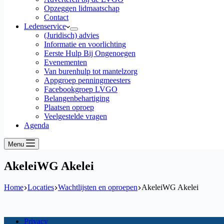
Opzeggen lidmaatschap
Contact
Ledenservice
(Juridisch) advies
Informatie en voorlichting
Eerste Hulp Bij Ongenoegen
Evenementen
Van burenhulp tot mantelzorg
Appgroep penningmeesters
Facebookgroep LVGO
Belangenbehartiging
Plaatsen oproep
Veelgestelde vragen
Agenda
Menu
AkeleiWG Akelei
Home
Locaties
Wachtlijsten en oproepen
AkeleiWG Akelei
Privacy