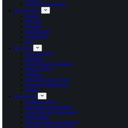
Andere woonvarianten
Voor bewoners
Bestuur
Het pand
Financiën
Communicatie
Woonplezier
Zorg
De LVGO
Over de LVGO
Publicaties
Wijzer Wonen (ledenblad)
Bestuur LVGO
Vacatures
Adverteren bij de LVGO
Opzeggen lidmaatschap
Contact
Ledenservice
(Juridisch) advies
Informatie en voorlichting
Eerste Hulp Bij Ongenoegen
Evenementen
Van burenhulp tot mantelzorg
Appgroep penningmeesters