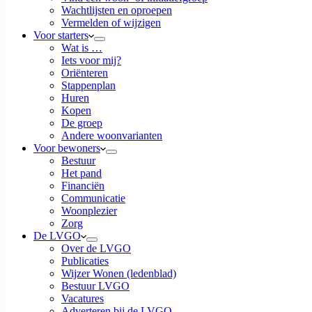
Wachtlijsten en oproepen
Vermelden of wijzigen
Voor starters
Wat is …
Iets voor mij?
Oriënteren
Stappenplan
Huren
Kopen
De groep
Andere woonvarianten
Voor bewoners
Bestuur
Het pand
Financiën
Communicatie
Woonplezier
Zorg
De LVGO
Over de LVGO
Publicaties
Wijzer Wonen (ledenblad)
Bestuur LVGO
Vacatures
Adverteren bij de LVGO