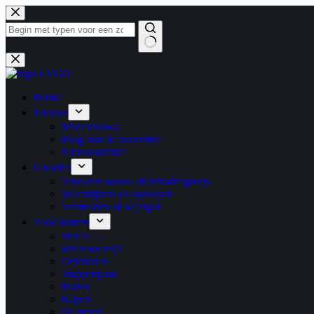
Ga
naar
de
inhoud
Geen
resultaten
Home
Nieuws
Meer nieuws
Blog van de voorzitter
Nieuwsarchief
Locaties
Vind een woon- of initiatiefgroep
Wachtlijsten en oproepen
Vermelden of wijzigen
Voor starters
Wat is …
Iets voor mij?
Oriënteren
Stappenplan
Huren
Kopen
De groep