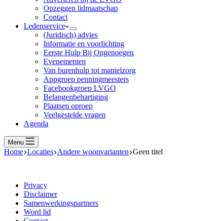
Opzeggen lidmaatschap
Contact
Ledenservice
(Juridisch) advies
Informatie en voorlichting
Eerste Hulp Bij Ongenoegen
Evenementen
Van burenhulp tot mantelzorg
Appgroep penningmeesters
Facebookgroep LVGO
Belangenbehartiging
Plaatsen oproep
Veelgestelde vragen
Agenda
Menu
Home
Locaties
Andere woonvarianten
Geen titel
Privacy
Disclaimer
Samenwerkingspartners
Word lid
Contact