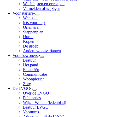
Wachtlijsten en oproepen
Vermelden of wijzigen
Voor starters
Wat is …
Iets voor mij?
Oriënteren
Stappenplan
Huren
Kopen
De groep
Andere woonvarianten
Voor bewoners
Bestuur
Het pand
Financiën
Communicatie
Woonplezier
Zorg
De LVGO
Over de LVGO
Publicaties
Wijzer Wonen (ledenblad)
Bestuur LVGO
Vacatures
Adverteren bij de LVGO