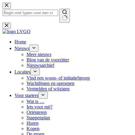
Ga
naar
de
inhoud
Geen
resultaten
Home
Nieuws
Meer nieuws
Blog van de voorzitter
Nieuwsarchief
Locaties
Vind een woon- of initiatiefgroep
Wachtlijsten en oproepen
Vermelden of wijzigen
Voor starters
Wat is …
Iets voor mij?
Oriënteren
Stappenplan
Huren
Kopen
De groep