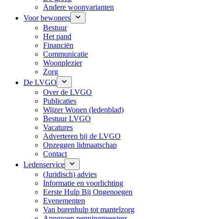
Andere woonvarianten
Voor bewoners
Bestuur
Het pand
Financiën
Communicatie
Woonplezier
Zorg
De LVGO
Over de LVGO
Publicaties
Wijzer Wonen (ledenblad)
Bestuur LVGO
Vacatures
Adverteren bij de LVGO
Opzeggen lidmaatschap
Contact
Ledenservice
(Juridisch) advies
Informatie en voorlichting
Eerste Hulp Bij Ongenoegen
Evenementen
Van burenhulp tot mantelzorg
Appgroep penningmeesters