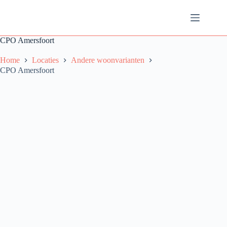
Ga
naar
de
inhoud
CPO Amersfoort
Home
Locaties
Andere woonvarianten
CPO Amersfoort