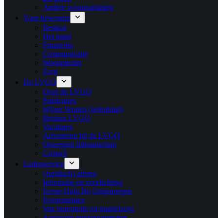
Andere woonvarianten
Voor bewoners
Bestuur
Het pand
Financiën
Communicatie
Woonplezier
Zorg
De LVGO
Over de LVGO
Publicaties
Wijzer Wonen (ledenblad)
Bestuur LVGO
Vacatures
Adverteren bij de LVGO
Opzeggen lidmaatschap
Contact
Ledenservice
(Juridisch) advies
Informatie en voorlichting
Eerste Hulp Bij Ongenoegen
Evenementen
Van burenhulp tot mantelzorg
Appgroep penningmeesters