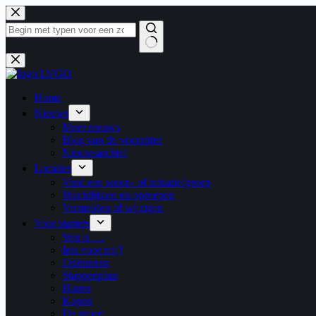
Ga
naar
de
inhoud
Geen
resultaten
Home
Nieuws
Meer nieuws
Blog van de voorzitter
Nieuwsarchief
Locaties
Vind een woon- of initiatiefgroep
Wachtlijsten en oproepen
Vermelden of wijzigen
Voor starters
Wat is …
Iets voor mij?
Oriënteren
Stappenplan
Huren
Kopen
De groep