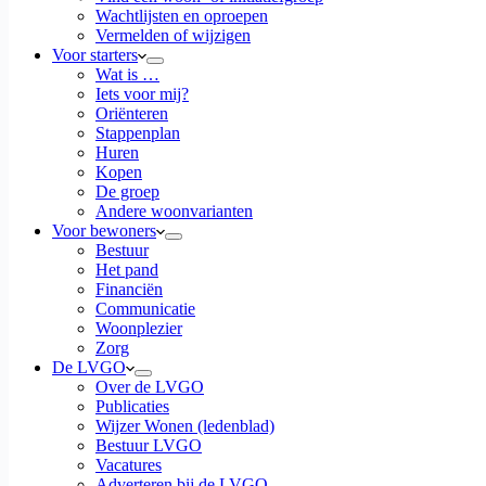
Wachtlijsten en oproepen
Vermelden of wijzigen
Voor starters
Wat is …
Iets voor mij?
Oriënteren
Stappenplan
Huren
Kopen
De groep
Andere woonvarianten
Voor bewoners
Bestuur
Het pand
Financiën
Communicatie
Woonplezier
Zorg
De LVGO
Over de LVGO
Publicaties
Wijzer Wonen (ledenblad)
Bestuur LVGO
Vacatures
Adverteren bij de LVGO