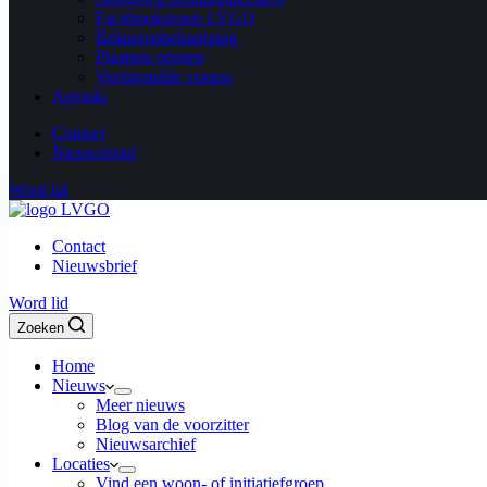
Facebookgroep LVGO
Belangenbehartiging
Plaatsen oproep
Veelgestelde vragen
Agenda
Contact
Nieuwsbrief
Word lid
Contact
Nieuwsbrief
Word lid
Zoeken
Home
Nieuws
Meer nieuws
Blog van de voorzitter
Nieuwsarchief
Locaties
Vind een woon- of initiatiefgroep