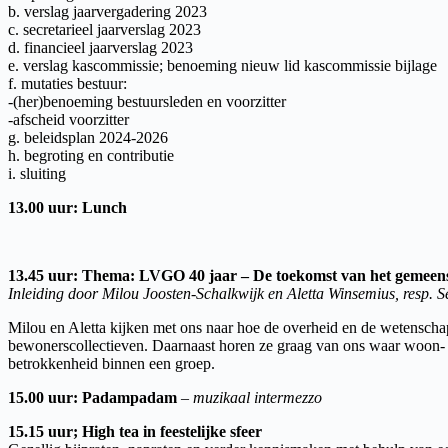
b. verslag jaarvergadering 2023
c. secretarieel jaarverslag 2023
d. financieel jaarverslag 2023
e. verslag kascommissie; benoeming nieuw lid kascommissie bijlage
f. mutaties bestuur:
-(her)benoeming bestuursleden en voorzitter
-afscheid voorzitter
g. beleidsplan 2024-2026
h. begroting en contributie
i. sluiting
13.00 uur: Lunch
13.45 uur: Thema: LVGO 40 jaar – De toekomst van het gemee
Inleiding door Milou Joosten-Schalkwijk en Aletta Winsemius, resp. 
Milou en Aletta kijken met ons naar hoe de overheid en de wetenscha
bewonerscollectieven. Daarnaast horen ze graag van ons waar woon- en
betrokkenheid binnen een groep.
15.00 uur: Padampadam
–
muzikaal intermezzo
15.15 uur; High tea in feestelijke sfeer