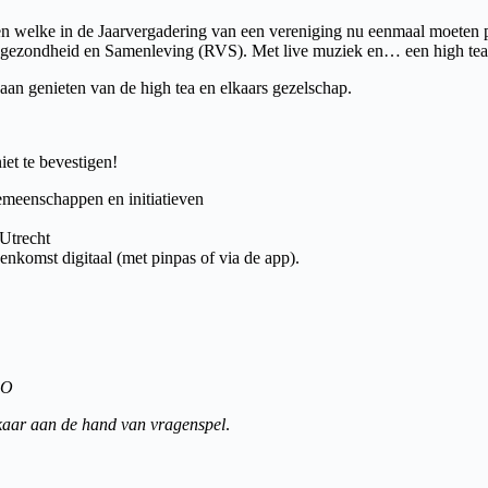
n welke in de Jaarvergadering van een vereniging nu eenmaal moeten pas
sgezondheid en Samenleving (RVS). Met live muziek en… een high tea 
aan genieten van de high tea en elkaars gezelschap.
iet te bevestigen!
emeenschappen en initiatieven
Utrecht
nenkomst digitaal (met pinpas of via de app).
GO
lkaar aan de hand van vragenspel
.