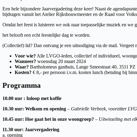
Een hele bijzondere Jaarvergadering deze keer! Naast de agendapunte
bijdragen vanuit het Atelier Rijksbouwmeester en de Raad voor Volk
Omdat het feest is luisteren we ook naar toepasselijke muziek en we g
het belooft een echt feestelijke dag te worden.
(Collectief) lid? Dan ontvang je een uitnodiging via de mail. Vergeet n
Voor wie?
Alle LVGO-leden, collectief of individueel, woong
Wanneer?
woensdag 20 maart 2024
Waar?
Bartholomeus gasthuis, Lange Smeestraat 40, 3511 PZ 
Kosten?
€ 8,- per persoon i.v.m. kosten lunch (betaling bij bin
Programma
10.00 uur : Inloop met koffie
10.30 uur: Welkom en opening
–
Gabrielle Verbeek, voorzitter LV
10.45 uur: Hoe gaat het in onze woongroep?
–
Uitwisseling met e
11.30 uur: Jaarvergadering
a. opening