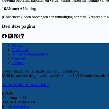
Gezellig bijpraten, napraten en verder kennismaken met behulp van ee
16.30 uur: Afsluiting
(Collectieve) leden ontvangen een uitnodiging per mail. Vergeet niet t
Deel deze pagina
Privacy
Disclaimer
Samenwerkingspartners
Word lid
Contact
Tweemaandelijks het laatste nieuws in je mailbox?
Meld je aan voor de gratis nieuwsbrief van de LVGO (ook voor niet-l
Aanmelden nieuwsbrief
LVGO
Atalantapark 111
3905 KR Veenendaal
E-mail:
info@lvgo.nl