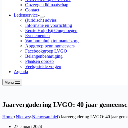
Opzeggen lidmaatschap
Contact
Ledenservice
(Juridisch) advies
Informatie en voorlichting
Eerste Hulp Bij Ongenoegen
Evenementen
Van burenhulp tot mantelzorg
Appgroep penningmeesters
Facebookgroep LVGO
Belangenbehartiging
Plaatsen oproep
Veelgestelde vragen
Agenda
Menu
Jaarvergadering LVGO: 40 jaar gemeensch
Home
Nieuws
Nieuwsarchief
Jaarvergadering LVGO: 40 jaar geme
27 januari 2024