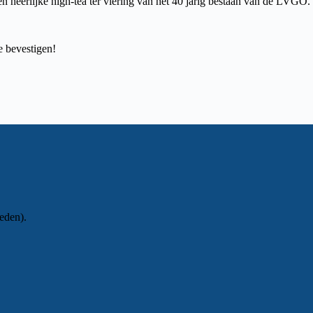
n heerlijke high-tea ter viering van het 40 jarig bestaan van de LVGO.
e bevestigen!
eden).