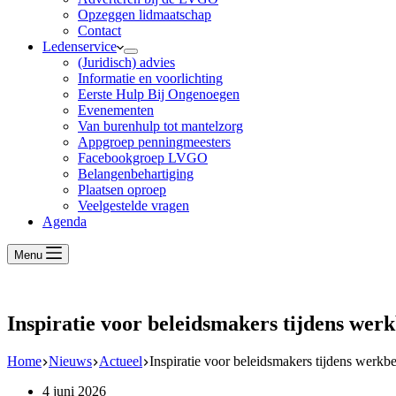
Opzeggen lidmaatschap
Contact
Ledenservice
(Juridisch) advies
Informatie en voorlichting
Eerste Hulp Bij Ongenoegen
Evenementen
Van burenhulp tot mantelzorg
Appgroep penningmeesters
Facebookgroep LVGO
Belangenbehartiging
Plaatsen oproep
Veelgestelde vragen
Agenda
Menu
Inspiratie voor beleidsmakers tijdens wer
Home
Nieuws
Actueel
Inspiratie voor beleidsmakers tijdens werkb
4 juni 2026