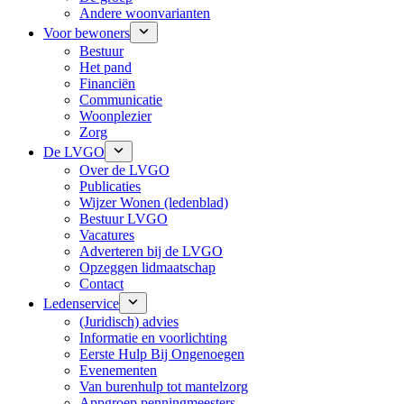
Andere woonvarianten
Voor bewoners
Bestuur
Het pand
Financiën
Communicatie
Woonplezier
Zorg
De LVGO
Over de LVGO
Publicaties
Wijzer Wonen (ledenblad)
Bestuur LVGO
Vacatures
Adverteren bij de LVGO
Opzeggen lidmaatschap
Contact
Ledenservice
(Juridisch) advies
Informatie en voorlichting
Eerste Hulp Bij Ongenoegen
Evenementen
Van burenhulp tot mantelzorg
Appgroep penningmeesters