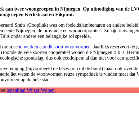
k aan twee woongroepen in Nijmegen. Op uitnodiging van de LVGO
oongroepen Kerkstraat en Eikpunt.
ernard Smits (Cooplink) was om (beleids)ambtenaren en andere beleid
meente Nijmegen, de provincie en wooncorporaties. Ze zijn ontvange
alis onder andere een belangrijke rol speelde.
iet om mee
te werken aan dit soort woonvormen
. Jaarlijks reserveert 
nde de vele soorten coöperatief wonen die Nijmegen rijk is. Hermie
ecologische grondslag, dus ook ecodorpen; al dan niet voor een specifi
oonvereniging (bijvoorbeeld de bezwaren uit de buurt) maar ook over d
nisterie liet weten de woonvormen reuze sympathiek te vinden maar d
oonvormen op de hele stad.
 het
ledenblad Wijzer Wonen
.