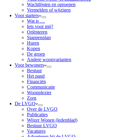
Wachtlijsten en oproepen
Vermelden of wijzigen
Voor starters
Wat is …
Iets voor mij?
Oriënteren
Stappenplan
Huren
Kopen
De groep
Andere woonvarianten
Voor bewoners
Bestuur
Het pand
Financiën
Communicatie
Woonplezier
Zorg
De LVGO
Over de LVGO
Publicaties
Wijzer Wonen (ledenblad)
Bestuur LVGO
Vacatures
Adverteren bij de LVGO