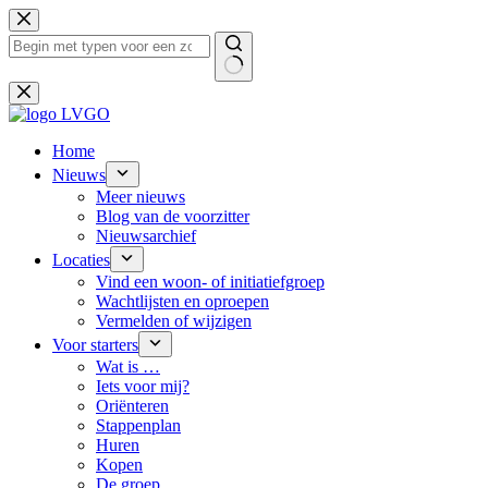
Ga
naar
de
inhoud
Geen
resultaten
Home
Nieuws
Meer nieuws
Blog van de voorzitter
Nieuwsarchief
Locaties
Vind een woon- of initiatiefgroep
Wachtlijsten en oproepen
Vermelden of wijzigen
Voor starters
Wat is …
Iets voor mij?
Oriënteren
Stappenplan
Huren
Kopen
De groep