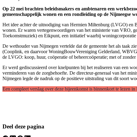
Op 22 mei brachten beleidsmakers en ambtenaren een werkbezoe
gemeenschappelijk wonen en een rondleiding op de Nijmeegse w
Het idee achter de uitnodiging van Hermien Miltenburg (LVGO) en B
wonen. Er waren vertegenwoordigers van het ministerie van VRO, ge
Toekomstmuziek) en Eikpunt, een initiatief waarbij woningcorporatie T
De wethouder van Nijmegen vertelde dat de gemeente het als taak z
(Cooplink, en daarvoor WoningBouwVereniging Gelderland, WBVG) too
de LVGO: koop, huur, coöperatie of beheercoöperatie; met of zonder 
Er werd gediscussieerd over knelpunten bij het realiseren van een w
verminderen van de zorgbehoefte. De directeur-generaal van het mi
Nijmegen legde de nadruk op de positieve uitstraling van dit soort w
Een compleet verslag over deze bijeenkomst is binnenkort te lezen in
Deel deze pagina