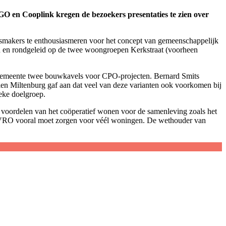
 en Cooplink kregen de bezoekers presentaties te zien over
smakers te enthousiasmeren voor het concept van gemeenschappelijk
n en rondgeleid op de twee woongroepen Kerkstraat (voorheen
de gemeente twee bouwkavels voor CPO-projecten. Bernard Smits
n Miltenburg gaf aan dat veel van deze varianten ook voorkomen bij
eke doelgroep.
e voordelen van het coöperatief wonen voor de samenleving zoals het
at VRO vooral moet zorgen voor véél woningen. De wethouder van