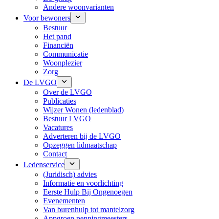
Andere woonvarianten
Voor bewoners
Bestuur
Het pand
Financiën
Communicatie
Woonplezier
Zorg
De LVGO
Over de LVGO
Publicaties
Wijzer Wonen (ledenblad)
Bestuur LVGO
Vacatures
Adverteren bij de LVGO
Opzeggen lidmaatschap
Contact
Ledenservice
(Juridisch) advies
Informatie en voorlichting
Eerste Hulp Bij Ongenoegen
Evenementen
Van burenhulp tot mantelzorg
Appgroep penningmeesters