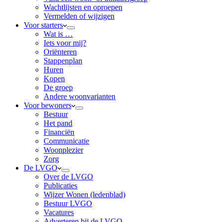
Wachtlijsten en oproepen
Vermelden of wijzigen
Voor starters
Wat is …
Iets voor mij?
Oriënteren
Stappenplan
Huren
Kopen
De groep
Andere woonvarianten
Voor bewoners
Bestuur
Het pand
Financiën
Communicatie
Woonplezier
Zorg
De LVGO
Over de LVGO
Publicaties
Wijzer Wonen (ledenblad)
Bestuur LVGO
Vacatures
Adverteren bij de LVGO