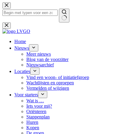
Ga
naar
de
inhoud
Geen
resultaten
Home
Nieuws
Meer nieuws
Blog van de voorzitter
Nieuwsarchief
Locaties
Vind een woon- of initiatiefgroep
Wachtlijsten en oproepen
Vermelden of wijzigen
Voor starters
Wat is …
Iets voor mij?
Oriënteren
Stappenplan
Huren
Kopen
De groep