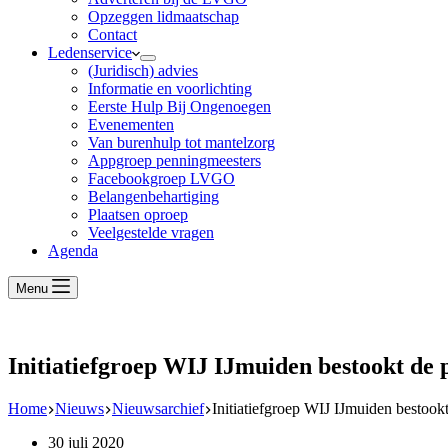
Opzeggen lidmaatschap
Contact
Ledenservice
(Juridisch) advies
Informatie en voorlichting
Eerste Hulp Bij Ongenoegen
Evenementen
Van burenhulp tot mantelzorg
Appgroep penningmeesters
Facebookgroep LVGO
Belangenbehartiging
Plaatsen oproep
Veelgestelde vragen
Agenda
Menu
Initiatiefgroep WIJ IJmuiden bestookt de 
Home
Nieuws
Nieuwsarchief
Initiatiefgroep WIJ IJmuiden bestookt
30 juli 2020