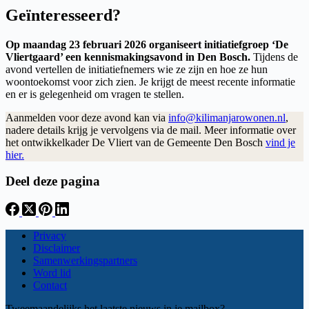
Geïnteresseerd?
Op maandag 23 februari 2026 organiseert initiatiefgroep ‘De
Vliertgaard’ een kennismakingsavond in Den Bosch.
Tijdens de
avond vertellen de initiatiefnemers wie ze zijn en hoe ze hun
woontoekomst voor zich zien. Je krijgt de meest recente informatie
en er is gelegenheid om vragen te stellen.
Aanmelden voor deze avond kan via
info@kilimanjarowonen.nl
,
nadere details krijg je vervolgens via de mail. Meer informatie over
het ontwikkelkader De Vliert van de Gemeente Den Bosch
vind je
hier.
Deel deze pagina
Privacy
Disclaimer
Samenwerkingspartners
Word lid
Contact
Tweemaandelijks het laatste nieuws in je mailbox?