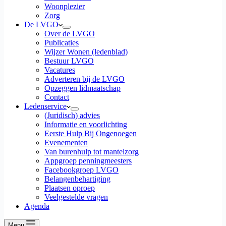
Woonplezier
Zorg
De LVGO
Over de LVGO
Publicaties
Wijzer Wonen (ledenblad)
Bestuur LVGO
Vacatures
Adverteren bij de LVGO
Opzeggen lidmaatschap
Contact
Ledenservice
(Juridisch) advies
Informatie en voorlichting
Eerste Hulp Bij Ongenoegen
Evenementen
Van burenhulp tot mantelzorg
Appgroep penningmeesters
Facebookgroep LVGO
Belangenbehartiging
Plaatsen oproep
Veelgestelde vragen
Agenda
Menu