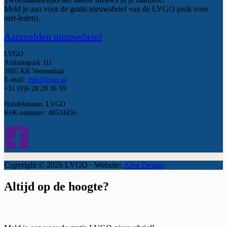
Meld je aan voor de gratis nieuwsbrief van de LVGO (ook voor
niet-leden).
Aanmelden nieuwsbrief
LVGO
Atalantapark 111
3905 KR Veenendaal
E-mail:
info@lvgo.nl
+31 (0)6 28 28 36 59
Handelsnaam: LVGO
KvK-nummer: 40534456
Copyright © 2026 LVGO · Website:
Alva Design
Altijd op de hoogte?