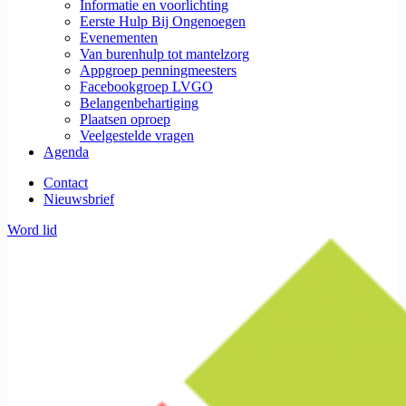
Informatie en voorlichting
Eerste Hulp Bij Ongenoegen
Evenementen
Van burenhulp tot mantelzorg
Appgroep penningmeesters
Facebookgroep LVGO
Belangenbehartiging
Plaatsen oproep
Veelgestelde vragen
Agenda
Contact
Nieuwsbrief
Word lid