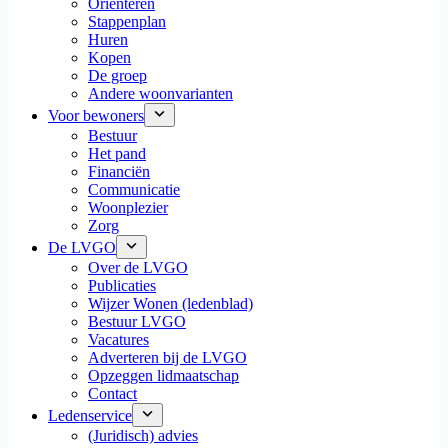
Oriënteren
Stappenplan
Huren
Kopen
De groep
Andere woonvarianten
Voor bewoners
Bestuur
Het pand
Financiën
Communicatie
Woonplezier
Zorg
De LVGO
Over de LVGO
Publicaties
Wijzer Wonen (ledenblad)
Bestuur LVGO
Vacatures
Adverteren bij de LVGO
Opzeggen lidmaatschap
Contact
Ledenservice
(Juridisch) advies