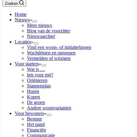
Zoeken
Home
Nieuws
Meer nieuws
Blog van de voorzitter
Nieuwsarchief
Locaties
Vind een woon- of initiatiefgroep
Wachtlijsten en oproepen
Vermelden of wijzigen
Voor starters
Wat is …
Iets voor mij?
Oriënteren
Stappenplan
Huren
Kopen
De groep
Andere woonvarianten
Voor bewoners
Bestuur
Het pand
Financiën
Communicatie