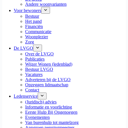
Andere woonvarianten
Voor bewoners
Bestuur
Het pand
Financiën
Communicatie
Woonplezier
Zorg
De LVGO
Over de LVGO
Publicaties
Wijzer Wonen (ledenblad)
Bestuur LVGO
Vacatures
Adverteren bij de LVGO
Opzeggen lidmaatschap
Contact
Ledenservice
(Juridisch) advies
Informatie en voorlichting
Eerste Hulp Bij Ongenoegen
Evenementen
Van burenhulp tot mantelzorg
Appgroep penningmeesters