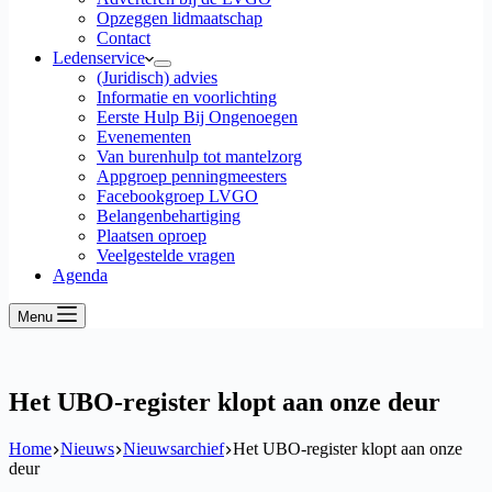
Opzeggen lidmaatschap
Contact
Ledenservice
(Juridisch) advies
Informatie en voorlichting
Eerste Hulp Bij Ongenoegen
Evenementen
Van burenhulp tot mantelzorg
Appgroep penningmeesters
Facebookgroep LVGO
Belangenbehartiging
Plaatsen oproep
Veelgestelde vragen
Agenda
Menu
Het UBO-register klopt aan onze deur
Home
Nieuws
Nieuwsarchief
Het UBO-register klopt aan onze
deur