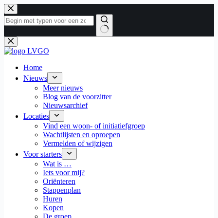
Ga
naar
de
inhoud
Geen
resultaten
Home
Nieuws
Meer nieuws
Blog van de voorzitter
Nieuwsarchief
Locaties
Vind een woon- of initiatiefgroep
Wachtlijsten en oproepen
Vermelden of wijzigen
Voor starters
Wat is …
Iets voor mij?
Oriënteren
Stappenplan
Huren
Kopen
De groep