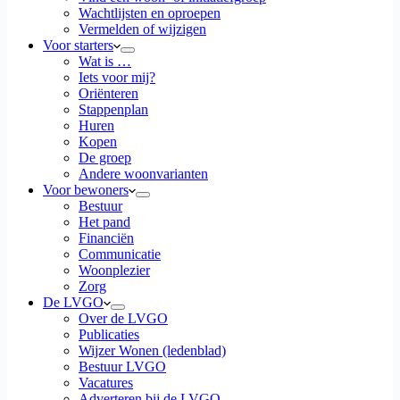
Wachtlijsten en oproepen
Vermelden of wijzigen
Voor starters
Wat is …
Iets voor mij?
Oriënteren
Stappenplan
Huren
Kopen
De groep
Andere woonvarianten
Voor bewoners
Bestuur
Het pand
Financiën
Communicatie
Woonplezier
Zorg
De LVGO
Over de LVGO
Publicaties
Wijzer Wonen (ledenblad)
Bestuur LVGO
Vacatures
Adverteren bij de LVGO