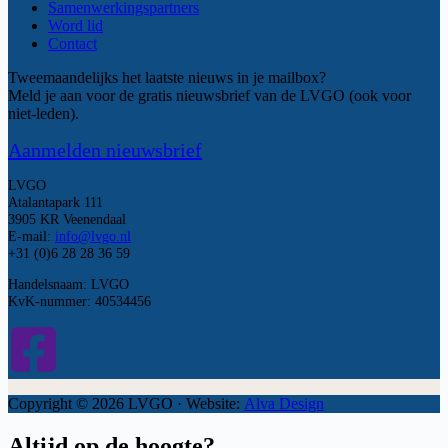
Samenwerkingspartners
Word lid
Contact
Tweemaandelijks het laatste nieuws in je mailbox?
Meld je aan voor de gratis nieuwsbrief van de LVGO (ook voor
niet-leden).
Aanmelden nieuwsbrief
LVGO
Atalantapark 111
3905 KR Veenendaal
E-mail:
info@lvgo.nl
+31 (0)6 28 28 36 59
Handelsnaam: LVGO
KvK-nummer: 40534456
Copyright © 2026 LVGO · Website:
Alva Design
Altijd op de hoogte?