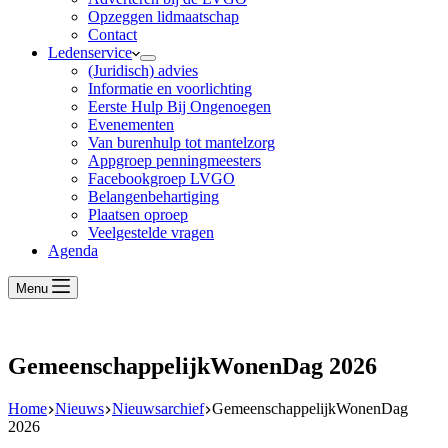
Opzeggen lidmaatschap
Contact
Ledenservice
(Juridisch) advies
Informatie en voorlichting
Eerste Hulp Bij Ongenoegen
Evenementen
Van burenhulp tot mantelzorg
Appgroep penningmeesters
Facebookgroep LVGO
Belangenbehartiging
Plaatsen oproep
Veelgestelde vragen
Agenda
Menu
GemeenschappelijkWonenDag 2026
Home
Nieuws
Nieuwsarchief
GemeenschappelijkWonenDag
2026