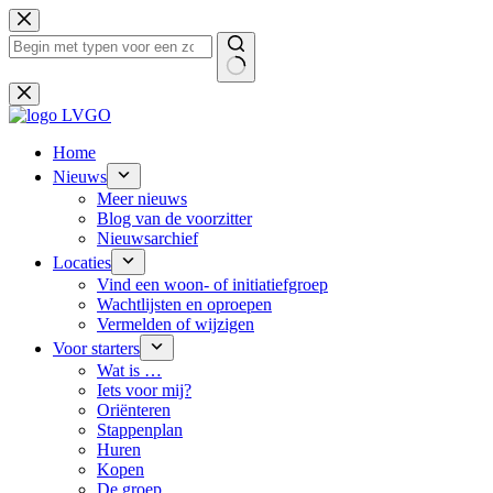
Ga
naar
de
inhoud
Geen
resultaten
Home
Nieuws
Meer nieuws
Blog van de voorzitter
Nieuwsarchief
Locaties
Vind een woon- of initiatiefgroep
Wachtlijsten en oproepen
Vermelden of wijzigen
Voor starters
Wat is …
Iets voor mij?
Oriënteren
Stappenplan
Huren
Kopen
De groep