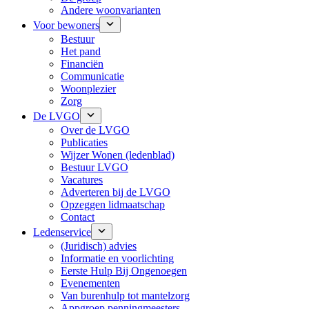
Andere woonvarianten
Voor bewoners
Bestuur
Het pand
Financiën
Communicatie
Woonplezier
Zorg
De LVGO
Over de LVGO
Publicaties
Wijzer Wonen (ledenblad)
Bestuur LVGO
Vacatures
Adverteren bij de LVGO
Opzeggen lidmaatschap
Contact
Ledenservice
(Juridisch) advies
Informatie en voorlichting
Eerste Hulp Bij Ongenoegen
Evenementen
Van burenhulp tot mantelzorg
Appgroep penningmeesters