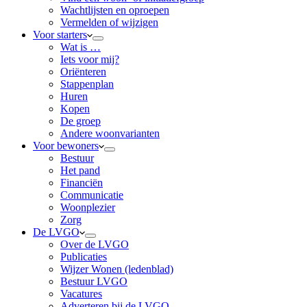
Wachtlijsten en oproepen
Vermelden of wijzigen
Voor starters
Wat is …
Iets voor mij?
Oriënteren
Stappenplan
Huren
Kopen
De groep
Andere woonvarianten
Voor bewoners
Bestuur
Het pand
Financiën
Communicatie
Woonplezier
Zorg
De LVGO
Over de LVGO
Publicaties
Wijzer Wonen (ledenblad)
Bestuur LVGO
Vacatures
Adverteren bij de LVGO