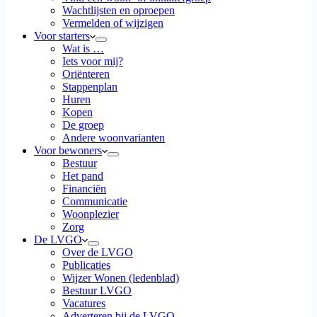
Wachtlijsten en oproepen
Vermelden of wijzigen
Voor starters
Wat is …
Iets voor mij?
Oriënteren
Stappenplan
Huren
Kopen
De groep
Andere woonvarianten
Voor bewoners
Bestuur
Het pand
Financiën
Communicatie
Woonplezier
Zorg
De LVGO
Over de LVGO
Publicaties
Wijzer Wonen (ledenblad)
Bestuur LVGO
Vacatures
Adverteren bij de LVGO