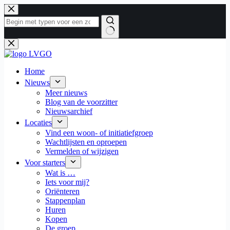
Ga
naar
de
inhoud
Geen
resultaten
Home
Nieuws
Meer nieuws
Blog van de voorzitter
Nieuwsarchief
Locaties
Vind een woon- of initiatiefgroep
Wachtlijsten en oproepen
Vermelden of wijzigen
Voor starters
Wat is …
Iets voor mij?
Oriënteren
Stappenplan
Huren
Kopen
De groep