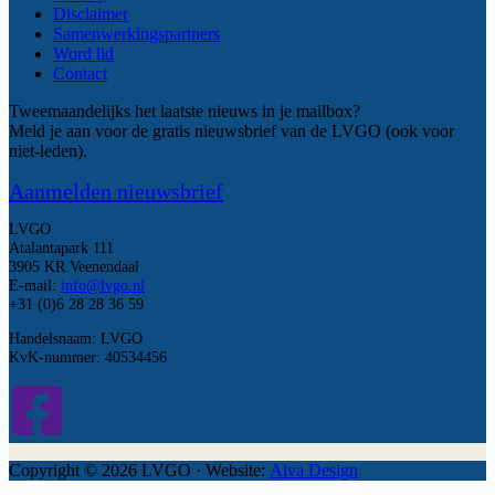
Disclaimer
Samenwerkingspartners
Word lid
Contact
Tweemaandelijks het laatste nieuws in je mailbox?
Meld je aan voor de gratis nieuwsbrief van de LVGO (ook voor
niet-leden).
Aanmelden nieuwsbrief
LVGO
Atalantapark 111
3905 KR Veenendaal
E-mail:
info@lvgo.nl
+31 (0)6 28 28 36 59
Handelsnaam: LVGO
KvK-nummer: 40534456
Copyright © 2026 LVGO · Website:
Alva Design