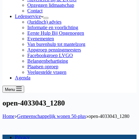
Opzeggen lidmaatschap
Contact
Ledenservice
(Juridisch) advies
Informatie en voorlichting
Eerste Hulp Bij Ongenoegen
Evenementen
Van burenhulp tot mantelzorg
Appgroep penningmeesters
Facebookgroep LVGO
Belangenbehartiging
Plaatsen oproep
Veelgestelde vragen
Agenda
Menu
open-4033043_1280
Home
Gemeenschappelijk wonen 50-plus
open-4033043_1280
Privacy