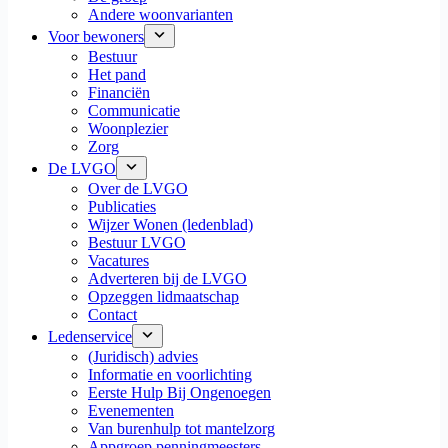
Andere woonvarianten
Voor bewoners
Bestuur
Het pand
Financiën
Communicatie
Woonplezier
Zorg
De LVGO
Over de LVGO
Publicaties
Wijzer Wonen (ledenblad)
Bestuur LVGO
Vacatures
Adverteren bij de LVGO
Opzeggen lidmaatschap
Contact
Ledenservice
(Juridisch) advies
Informatie en voorlichting
Eerste Hulp Bij Ongenoegen
Evenementen
Van burenhulp tot mantelzorg
Appgroep penningmeesters