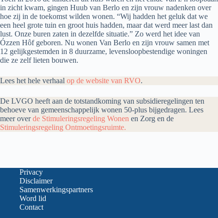
in zicht kwam, gingen Huub van Berlo en zijn vrouw nadenken over
hoe zij in de toekomst wilden wonen. “Wij hadden het geluk dat we
een heel grote tuin en groot huis hadden, maar dat werd meer last dan
lust. Onze buren zaten in dezelfde situatie.” Zo werd het idee van
Ózzen Hôf geboren. Nu wonen Van Berlo en zijn vrouw samen met
12 gelijkgestemden in 8 duurzame, levensloopbestendige woningen
die ze zelf lieten bouwen.
Lees het hele verhaal
op de website van RVO
.
De LVGO heeft aan de totstandkoming van subsidieregelingen ten
behoeve van gemeenschappelijk wonen 50-plus bijgedragen. Lees
meer over
de Stimuleringsregeling Wonen
en Zorg en de
Stimuleringsregeling Ontmoetingsruimte.
Privacy
Disclaimer
Samenwerkingspartners
Word lid
Contact