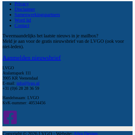
Privacy
Disclaimer
Samenwerkingspartners
Word lid
Contact
Tweemaandelijks het laatste nieuws in je mailbox?
Meld je aan voor de gratis nieuwsbrief van de LVGO (ook voor
niet-leden).
Aanmelden nieuwsbrief
LVGO
Atalantapark 111
3905 KR Veenendaal
E-mail:
info@lvgo.nl
+31 (0)6 28 28 36 59
Handelsnaam: LVGO
KvK-nummer: 40534456
Copyright © 2026 LVGO · Website:
Alva Design