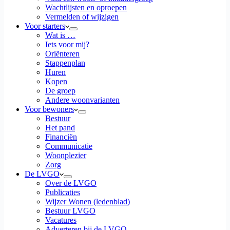
Wachtlijsten en oproepen
Vermelden of wijzigen
Voor starters
Wat is …
Iets voor mij?
Oriënteren
Stappenplan
Huren
Kopen
De groep
Andere woonvarianten
Voor bewoners
Bestuur
Het pand
Financiën
Communicatie
Woonplezier
Zorg
De LVGO
Over de LVGO
Publicaties
Wijzer Wonen (ledenblad)
Bestuur LVGO
Vacatures
Adverteren bij de LVGO