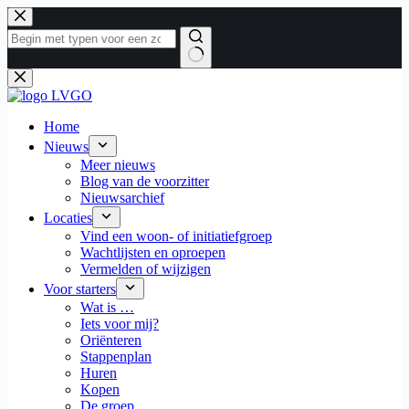
Ga
naar
de
inhoud
Geen
resultaten
Home
Nieuws
Meer nieuws
Blog van de voorzitter
Nieuwsarchief
Locaties
Vind een woon- of initiatiefgroep
Wachtlijsten en oproepen
Vermelden of wijzigen
Voor starters
Wat is …
Iets voor mij?
Oriënteren
Stappenplan
Huren
Kopen
De groep