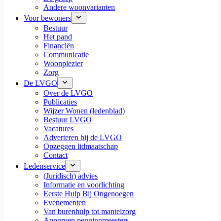
Andere woonvarianten
Voor bewoners
Bestuur
Het pand
Financiën
Communicatie
Woonplezier
Zorg
De LVGO
Over de LVGO
Publicaties
Wijzer Wonen (ledenblad)
Bestuur LVGO
Vacatures
Adverteren bij de LVGO
Opzeggen lidmaatschap
Contact
Ledenservice
(Juridisch) advies
Informatie en voorlichting
Eerste Hulp Bij Ongenoegen
Evenementen
Van burenhulp tot mantelzorg
Appgroep penningmeesters