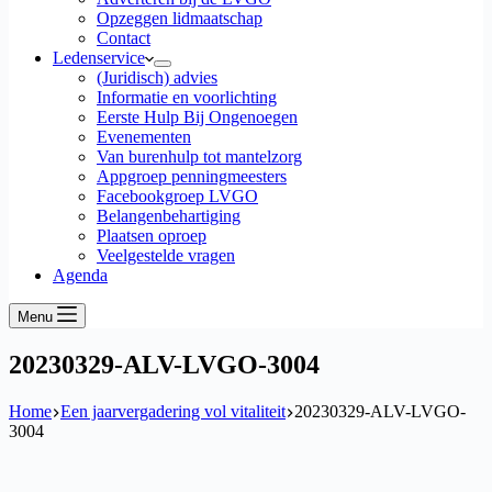
Opzeggen lidmaatschap
Contact
Ledenservice
(Juridisch) advies
Informatie en voorlichting
Eerste Hulp Bij Ongenoegen
Evenementen
Van burenhulp tot mantelzorg
Appgroep penningmeesters
Facebookgroep LVGO
Belangenbehartiging
Plaatsen oproep
Veelgestelde vragen
Agenda
Menu
20230329-ALV-LVGO-3004
Home
Een jaarvergadering vol vitaliteit
20230329-ALV-LVGO-
3004