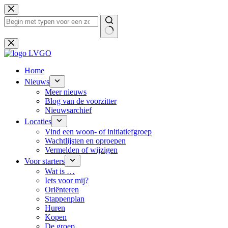
Ga
naar
de
inhoud
Geen
resultaten
Home
Nieuws
Meer nieuws
Blog van de voorzitter
Nieuwsarchief
Locaties
Vind een woon- of initiatiefgroep
Wachtlijsten en oproepen
Vermelden of wijzigen
Voor starters
Wat is …
Iets voor mij?
Oriënteren
Stappenplan
Huren
Kopen
De groep