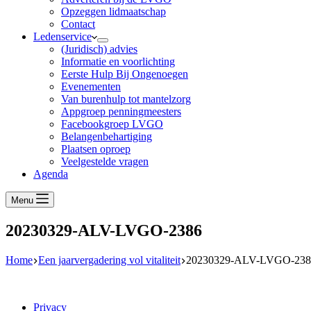
Opzeggen lidmaatschap
Contact
Ledenservice
(Juridisch) advies
Informatie en voorlichting
Eerste Hulp Bij Ongenoegen
Evenementen
Van burenhulp tot mantelzorg
Appgroep penningmeesters
Facebookgroep LVGO
Belangenbehartiging
Plaatsen oproep
Veelgestelde vragen
Agenda
Menu
20230329-ALV-LVGO-2386
Home
Een jaarvergadering vol vitaliteit
20230329-ALV-LVGO-238
Privacy