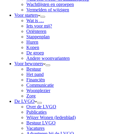
Wachtlijsten en oproepen
Vermelden of wijzigen
Voor starters
Wat is …
Iets voor mij?
Oriënteren
Stappenplan
Huren
Kopen
De groep
Andere woonvarianten
Voor bewoners
Bestuur
Het pand
Financiën
Communicatie
Woonplezier
Zorg
De LVGO
Over de LVGO
Publicaties
Wijzer Wonen (ledenblad)
Bestuur LVGO
Vacatures
Adverteren bij de LVGO