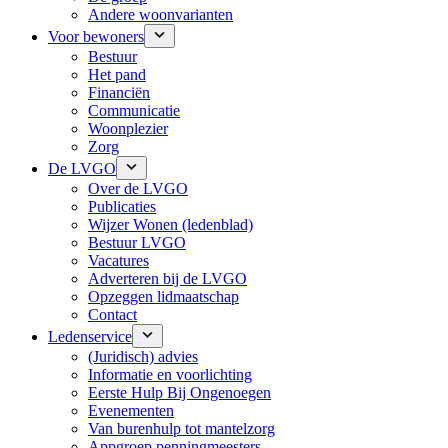
Andere woonvarianten
Voor bewoners
Bestuur
Het pand
Financiën
Communicatie
Woonplezier
Zorg
De LVGO
Over de LVGO
Publicaties
Wijzer Wonen (ledenblad)
Bestuur LVGO
Vacatures
Adverteren bij de LVGO
Opzeggen lidmaatschap
Contact
Ledenservice
(Juridisch) advies
Informatie en voorlichting
Eerste Hulp Bij Ongenoegen
Evenementen
Van burenhulp tot mantelzorg
Appgroep penningmeesters