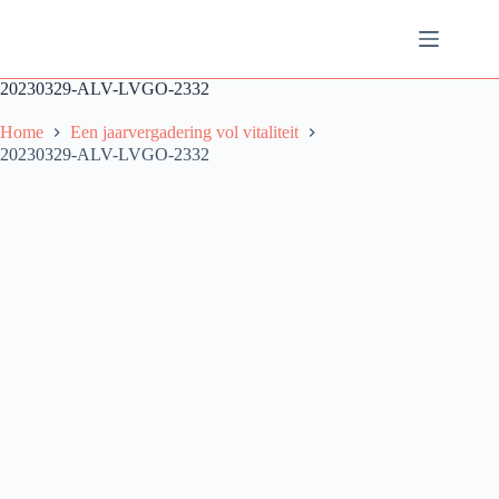
Ga
naar
de
inhoud
20230329-ALV-LVGO-2332
Home
Een jaarvergadering vol vitaliteit
20230329-ALV-LVGO-2332