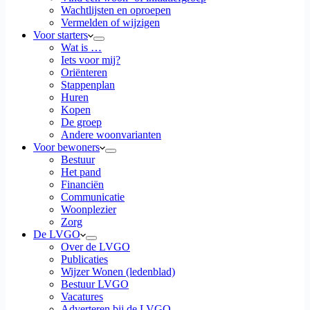
Wachtlijsten en oproepen
Vermelden of wijzigen
Voor starters
Wat is …
Iets voor mij?
Oriënteren
Stappenplan
Huren
Kopen
De groep
Andere woonvarianten
Voor bewoners
Bestuur
Het pand
Financiën
Communicatie
Woonplezier
Zorg
De LVGO
Over de LVGO
Publicaties
Wijzer Wonen (ledenblad)
Bestuur LVGO
Vacatures
Adverteren bij de LVGO