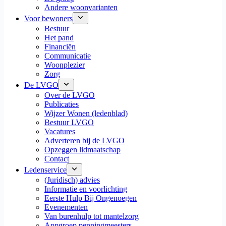
Andere woonvarianten
Voor bewoners
Bestuur
Het pand
Financiën
Communicatie
Woonplezier
Zorg
De LVGO
Over de LVGO
Publicaties
Wijzer Wonen (ledenblad)
Bestuur LVGO
Vacatures
Adverteren bij de LVGO
Opzeggen lidmaatschap
Contact
Ledenservice
(Juridisch) advies
Informatie en voorlichting
Eerste Hulp Bij Ongenoegen
Evenementen
Van burenhulp tot mantelzorg
Appgroep penningmeesters