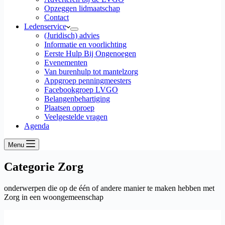
Opzeggen lidmaatschap
Contact
Ledenservice
(Juridisch) advies
Informatie en voorlichting
Eerste Hulp Bij Ongenoegen
Evenementen
Van burenhulp tot mantelzorg
Appgroep penningmeesters
Facebookgroep LVGO
Belangenbehartiging
Plaatsen oproep
Veelgestelde vragen
Agenda
Menu
Categorie
Zorg
onderwerpen die op de één of andere manier te maken hebben met
Zorg in een woongemeenschap