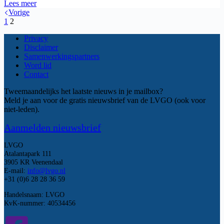
Stimuleringsregeling
Lees meer
Wonen
Vorige
en
1
2
Zorg
Privacy
Disclaimer
Samenwerkingspartners
Word lid
Contact
Tweemaandelijks het laatste nieuws in je mailbox?
Meld je aan voor de gratis nieuwsbrief van de LVGO (ook voor
niet-leden).
Aanmelden nieuwsbrief
LVGO
Atalantapark 111
3905 KR Veenendaal
E-mail:
info@lvgo.nl
+31 (0)6 28 28 36 59
Handelsnaam: LVGO
KvK-nummer: 40534456