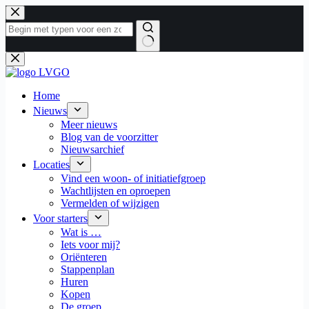
Ga
naar
de
inhoud
Geen
resultaten
Home
Nieuws
Meer nieuws
Blog van de voorzitter
Nieuwsarchief
Locaties
Vind een woon- of initiatiefgroep
Wachtlijsten en oproepen
Vermelden of wijzigen
Voor starters
Wat is …
Iets voor mij?
Oriënteren
Stappenplan
Huren
Kopen
De groep