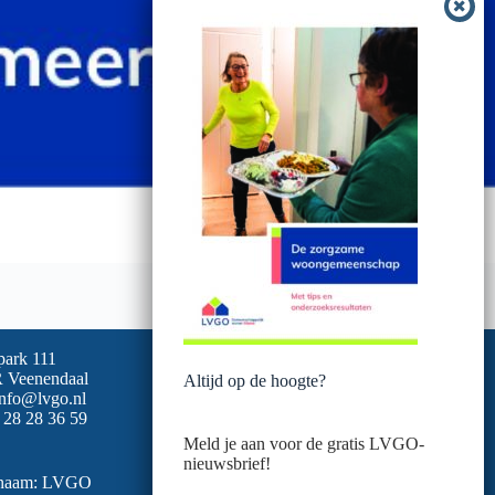
park 111
 Veenendaal
Altijd op de hoogte?
info@lvgo.nl
 28 28 36 59
Meld je aan voor de gratis LVGO-
nieuwsbrief!
snaam: LVGO