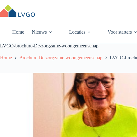
Ga
naar
de
inhoud
Home
Nieuws
Locaties
Voor starters
LVGO-brochure-De-zorgzame-woongemeenschap
Home
Brochure De zorgzame woongemeenschap
LVGO-brochu