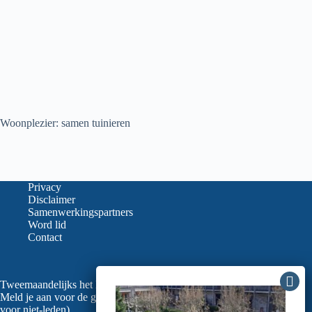
Woonplezier: samen tuinieren
Privacy
Disclaimer
Samenwerkingspartners
Word lid
Contact
Tweemaandelijks het laatste nieuws in je mailbox?
Meld je aan voor de gratis nieuwsbrief van de LVGO (ook
voor niet-leden).