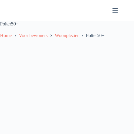
Ga
naar
de
inhoud
Polter50+
Home
Voor bewoners
Woonplezier
Polter50+