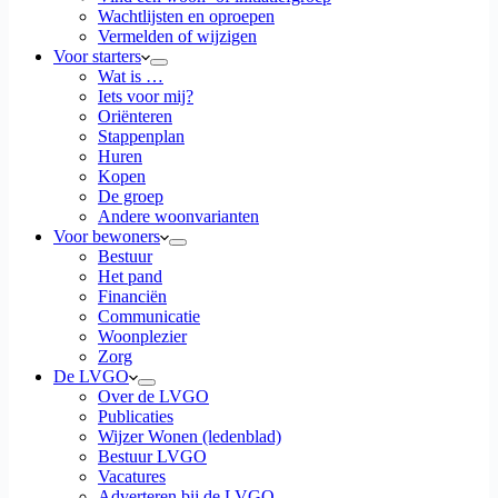
Wachtlijsten en oproepen
Vermelden of wijzigen
Voor starters
Wat is …
Iets voor mij?
Oriënteren
Stappenplan
Huren
Kopen
De groep
Andere woonvarianten
Voor bewoners
Bestuur
Het pand
Financiën
Communicatie
Woonplezier
Zorg
De LVGO
Over de LVGO
Publicaties
Wijzer Wonen (ledenblad)
Bestuur LVGO
Vacatures
Adverteren bij de LVGO