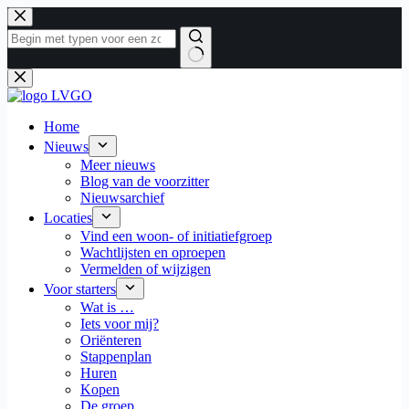
Ga
naar
de
inhoud
Geen
resultaten
Home
Nieuws
Meer nieuws
Blog van de voorzitter
Nieuwsarchief
Locaties
Vind een woon- of initiatiefgroep
Wachtlijsten en oproepen
Vermelden of wijzigen
Voor starters
Wat is …
Iets voor mij?
Oriënteren
Stappenplan
Huren
Kopen
De groep