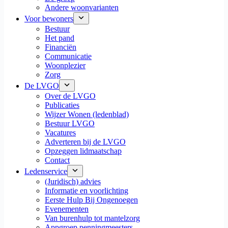
Andere woonvarianten
Voor bewoners
Bestuur
Het pand
Financiën
Communicatie
Woonplezier
Zorg
De LVGO
Over de LVGO
Publicaties
Wijzer Wonen (ledenblad)
Bestuur LVGO
Vacatures
Adverteren bij de LVGO
Opzeggen lidmaatschap
Contact
Ledenservice
(Juridisch) advies
Informatie en voorlichting
Eerste Hulp Bij Ongenoegen
Evenementen
Van burenhulp tot mantelzorg
Appgroep penningmeesters