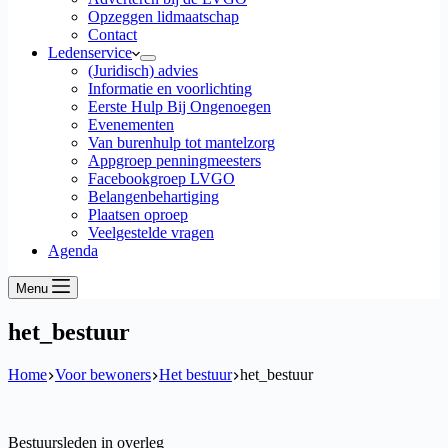
Opzeggen lidmaatschap
Contact
Ledenservice
(Juridisch) advies
Informatie en voorlichting
Eerste Hulp Bij Ongenoegen
Evenementen
Van burenhulp tot mantelzorg
Appgroep penningmeesters
Facebookgroep LVGO
Belangenbehartiging
Plaatsen oproep
Veelgestelde vragen
Agenda
Menu
het_bestuur
Home
Voor bewoners
Het bestuur
het_bestuur
Bestuursleden in overleg