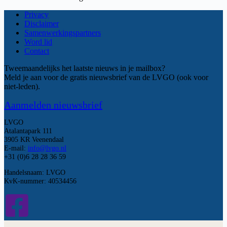
Privacy
Disclaimer
Samenwerkingspartners
Word lid
Contact
Tweemaandelijks het laatste nieuws in je mailbox?
Meld je aan voor de gratis nieuwsbrief van de LVGO (ook voor
niet-leden).
Aanmelden nieuwsbrief
LVGO
Atalantapark 111
3905 KR Veenendaal
E-mail:
info@lvgo.nl
+31 (0)6 28 28 36 59
Handelsnaam: LVGO
KvK-nummer: 40534456