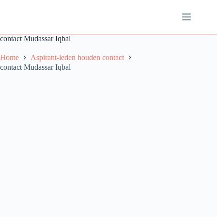
Ga
naar
de
inhoud
contact Mudassar Iqbal
Home
Aspirant-leden houden contact
contact Mudassar Iqbal