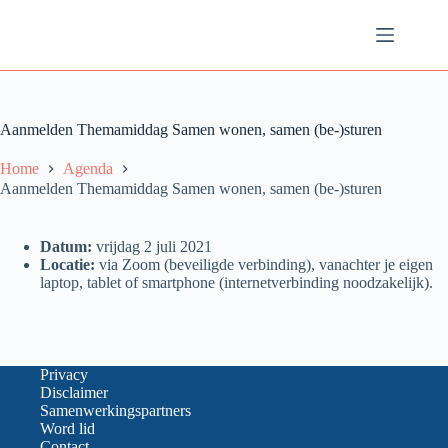
Ga
naar
de
inhoud
Aanmelden Themamiddag Samen wonen, samen (be-)sturen
Home
Agenda
Aanmelden Themamiddag Samen wonen, samen (be-)sturen
Datum:
vrijdag 2 juli 2021
Locatie:
via Zoom (beveiligde verbinding), vanachter je eigen
laptop, tablet of smartphone (internetverbinding noodzakelijk).
Privacy
Disclaimer
Samenwerkingspartners
Word lid
Contact