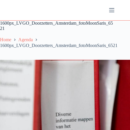
Ga
naar
de
inhoud
1600px_LVGO_Doorzetters_Amsterdam_fotoMoonSaris_65
21
Home
Agenda
1600px_LVGO_Doorzetters_Amsterdam_fotoMoonSaris_6521