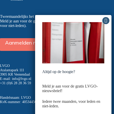
Tweemaandelijks het laatste nieuws in je mailbox?
Meld je aan voor de gratis nieuwsbrief van de LVGO (ook
voor niet-leden).
Aanmelden nieuwsbrief
LVGO
Atalantapark 111
Altijd op de hoogte?
3905 KR Veenendaal
E-mail:
info@lvgo.nl
+31 (0)6 28 28 36 59
Meld je aan voor de gratis LVGO-
nieuwsbrief!
Handelsnaam: LVGO
Iedere twee maanden, voor leden en
KvK-nummer: 40534456
niet-leden.