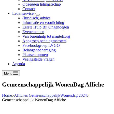
Opzeggen lidmaatschap
Contact
Ledenservice
(Juridisch) advies
Informatie en voorlichting
Eerste Hulp Bij Ongenoegen
Evenementen
Van burenhulp tot mantelzorg
Appgroep penningmeesters
Facebookgroep LVGO
Belangenbehartiging
Plaatsen oproep
Veelgestelde vragen
Agenda
Menu
Gemeenschappelijk WonenDag Affiche
Home
Affiches GemeenschappelijkWonendag 2024
Gemeenschappelijk WonenDag Affiche