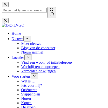
Ga
naar
de
inhoud
Geen
resultaten
Home
Nieuws
Meer nieuws
Blog van de voorzitter
Nieuwsarchief
Locaties
Vind een woon- of initiatiefgroep
Wachtlijsten en oproepen
Vermelden of wijzigen
Voor starters
Wat is …
Iets voor mij?
Oriënteren
Stappenplan
Huren
Kopen
De groep