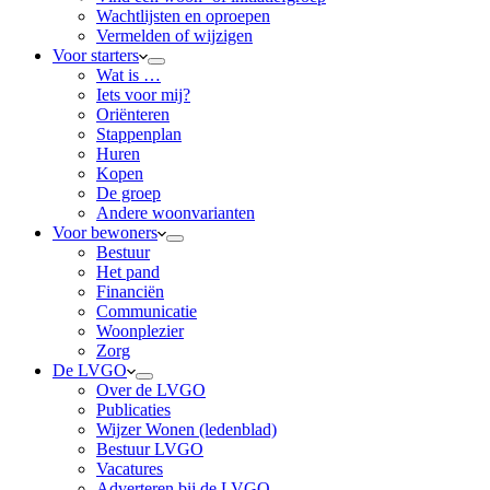
Wachtlijsten en oproepen
Vermelden of wijzigen
Voor starters
Wat is …
Iets voor mij?
Oriënteren
Stappenplan
Huren
Kopen
De groep
Andere woonvarianten
Voor bewoners
Bestuur
Het pand
Financiën
Communicatie
Woonplezier
Zorg
De LVGO
Over de LVGO
Publicaties
Wijzer Wonen (ledenblad)
Bestuur LVGO
Vacatures
Adverteren bij de LVGO