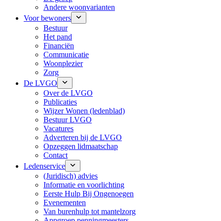
Andere woonvarianten
Voor bewoners
Bestuur
Het pand
Financiën
Communicatie
Woonplezier
Zorg
De LVGO
Over de LVGO
Publicaties
Wijzer Wonen (ledenblad)
Bestuur LVGO
Vacatures
Adverteren bij de LVGO
Opzeggen lidmaatschap
Contact
Ledenservice
(Juridisch) advies
Informatie en voorlichting
Eerste Hulp Bij Ongenoegen
Evenementen
Van burenhulp tot mantelzorg
Appgroep penningmeesters