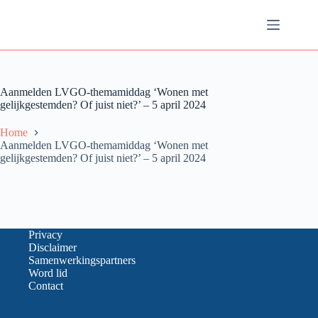
Ga
naar
de
inhoud
Aanmelden LVGO-themamiddag ‘Wonen met
gelijkgestemden? Of juist niet?’ – 5 april 2024
Home
Aanmelden LVGO-themamiddag ‘Wonen met
gelijkgestemden? Of juist niet?’ – 5 april 2024
Privacy
Disclaimer
Samenwerkingspartners
Word lid
Contact