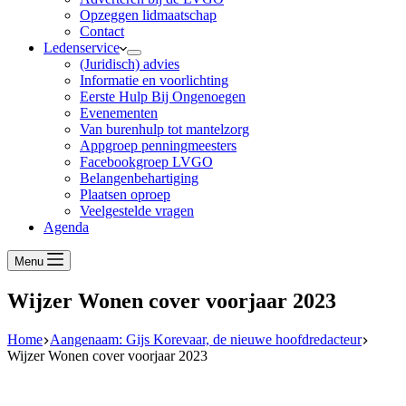
Opzeggen lidmaatschap
Contact
Ledenservice
(Juridisch) advies
Informatie en voorlichting
Eerste Hulp Bij Ongenoegen
Evenementen
Van burenhulp tot mantelzorg
Appgroep penningmeesters
Facebookgroep LVGO
Belangenbehartiging
Plaatsen oproep
Veelgestelde vragen
Agenda
Menu
Wijzer Wonen cover voorjaar 2023
Home
Aangenaam: Gijs Korevaar, de nieuwe hoofdredacteur
Wijzer Wonen cover voorjaar 2023