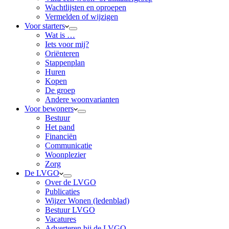
Wachtlijsten en oproepen
Vermelden of wijzigen
Voor starters
Wat is …
Iets voor mij?
Oriënteren
Stappenplan
Huren
Kopen
De groep
Andere woonvarianten
Voor bewoners
Bestuur
Het pand
Financiën
Communicatie
Woonplezier
Zorg
De LVGO
Over de LVGO
Publicaties
Wijzer Wonen (ledenblad)
Bestuur LVGO
Vacatures
Adverteren bij de LVGO