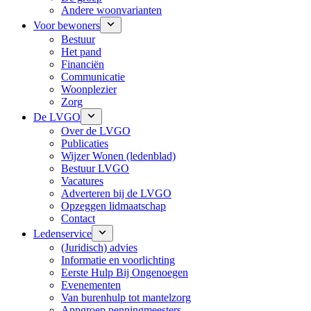
Andere woonvarianten
Voor bewoners
Bestuur
Het pand
Financiën
Communicatie
Woonplezier
Zorg
De LVGO
Over de LVGO
Publicaties
Wijzer Wonen (ledenblad)
Bestuur LVGO
Vacatures
Adverteren bij de LVGO
Opzeggen lidmaatschap
Contact
Ledenservice
(Juridisch) advies
Informatie en voorlichting
Eerste Hulp Bij Ongenoegen
Evenementen
Van burenhulp tot mantelzorg
Appgroep penningmeesters