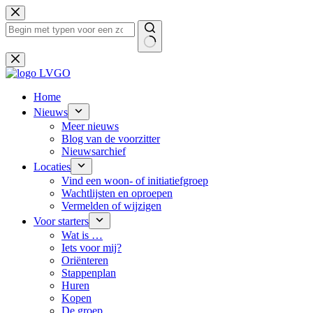
Ga
naar
de
inhoud
Geen
resultaten
Home
Nieuws
Meer nieuws
Blog van de voorzitter
Nieuwsarchief
Locaties
Vind een woon- of initiatiefgroep
Wachtlijsten en oproepen
Vermelden of wijzigen
Voor starters
Wat is …
Iets voor mij?
Oriënteren
Stappenplan
Huren
Kopen
De groep