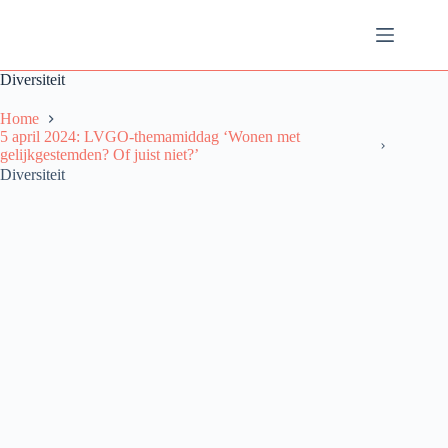
Ga
naar
de
inhoud
Diversiteit
Home
5 april 2024: LVGO-themamiddag ‘Wonen met
gelijkgestemden? Of juist niet?’
Diversiteit