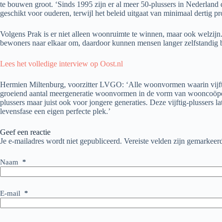
te bouwen groot. ‘Sinds 1995 zijn er al meer 50-plussers in Nederla
geschikt voor ouderen, terwijl het beleid uitgaat van minimaal dertig pro
Volgens Prak is er niet alleen woonruimte te winnen, maar ook welzijn
bewoners naar elkaar om, daardoor kunnen mensen langer zelfstandig b
Lees het volledige interview op Oost.nl
Hermien Miltenburg, voorzitter LVGO: ‘Alle woonvormen waarin vijfti
groeiend aantal meergeneratie woonvormen in de vorm van wooncoöperat
plussers maar juist ook voor jongere generaties. Deze vijftig-plussers 
levensfase een eigen perfecte plek.’
Geef een reactie
Je e-mailadres wordt niet gepubliceerd.
Vereiste velden zijn gemarkee
Naam
*
E-mail
*