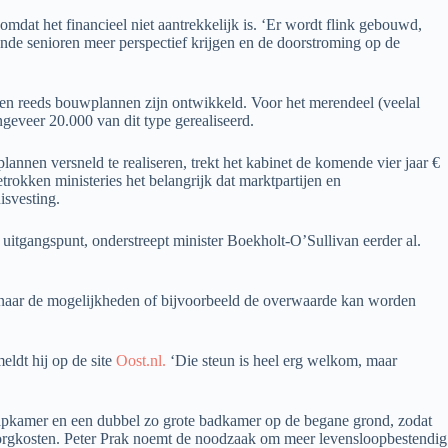
mdat het financieel niet aantrekkelijk is. ‘Er wordt flink gebouwd,
e senioren meer perspectief krijgen en de doorstroming op de
uizen reeds bouwplannen zijn ontwikkeld. Voor het merendeel (veelal
eveer 20.000 van dit type gerealiseerd.
nen versneld te realiseren, trekt het kabinet de komende vier jaar €
okken ministeries het belangrijk dat marktpartijen en
isvesting.
uitgangspunt, onderstreept minister Boekholt-O’Sullivan eerder al.
 naar de mogelijkheden of bijvoorbeeld de overwaarde kan worden
eldt hij op de site
Oost.nl.
‘Die steun is heel erg welkom, maar
slaapkamer en een dubbel zo grote badkamer op de begane grond, zodat
orgkosten. Peter Prak noemt de noodzaak om meer levensloopbestendig