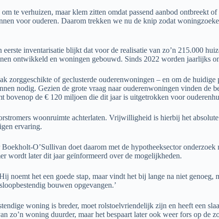
n om te verhuizen, maar klem zitten omdat passend aanbod ontbreekt of o
nnen voor ouderen. Daarom trekken we nu de knip zodat woningzoekend
eerste inventarisatie blijkt dat voor de realisatie van zo’n 215.000 h
nnen ontwikkeld en woningen gebouwd. Sinds 2022 worden jaarlijks ong
 zorggeschikte of geclusterde ouderenwoningen – en om de huidige plan
nnen nodig. Gezien de grote vraag naar ouderenwoningen vinden de betr
 bovenop de € 120 miljoen die dit jaar is uitgetrokken voor ouderenhu
omers woonruimte achterlaten. Vrijwilligheid is hierbij het absolute 
igen ervaring.
ter Boekholt-O’Sullivan doet daarom met de hypotheeksector onderzoek
 wordt later dit jaar geïnformeerd over de mogelijkheden.
Hij noemt het een goede stap, maar vindt het bij lange na niet genoeg, m
nsloopbestendig bouwen opgevangen.’
tendige woning is breder, moet rolstoelvriendelijk zijn en heeft een 
 zo’n woning duurder, maar het bespaart later ook weer fors op de z