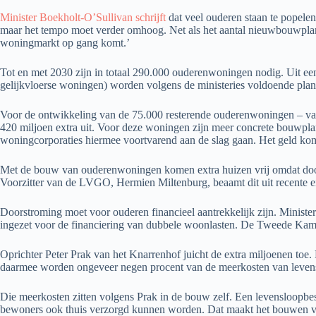
Minister Boekholt-O’Sullivan schrijft
dat veel ouderen staan te popele
maar het tempo moet verder omhoog. Net als het aantal nieuwbouwpla
woningmarkt op gang komt.’
Tot en met 2030 zijn in totaal 290.000 ouderenwoningen nodig. Uit een 
gelijkvloerse woningen) worden volgens de ministeries voldoende pla
Voor de ontwikkeling van de 75.000 resterende ouderenwoningen – vaak
420 miljoen extra uit. Voor deze woningen zijn meer concrete bouwpla
woningcorporaties hiermee voortvarend aan de slag gaan. Het geld komt
Met de bouw van ouderenwoningen komen extra huizen vrij omdat doorstr
Voorzitter van de LVGO, Hermien Miltenburg, beaamt dit uit recente e
Doorstroming moet voor ouderen financieel aantrekkelijk zijn. Minis
ingezet voor de financiering van dubbele woonlasten. De Tweede Kamer
Oprichter Peter Prak van het Knarrenhof juicht de extra miljoenen toe. 
daarmee worden ongeveer negen procent van de meerkosten van leve
Die meerkosten zitten volgens Prak in de bouw zelf. Een levensloopbes
bewoners ook thuis verzorgd kunnen worden. Dat maakt het bouwen van