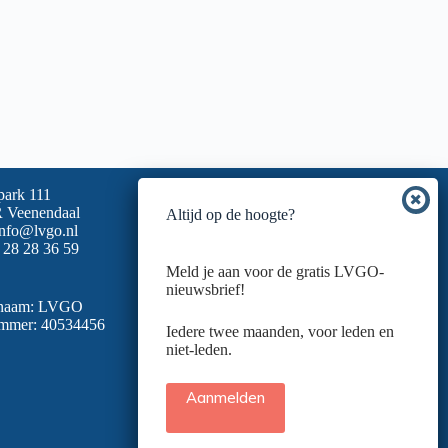
park 111
 Veenendaal
Altijd op de hoogte?
info@lvgo.nl
 28 28 36 59
Meld je aan voor de gratis LVGO-
nieuwsbrief!
snaam: LVGO
mmer: 40534456
Iedere twee maanden, voor leden en
niet-leden.
Aanmelden