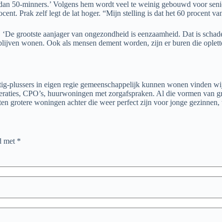
nd dan 50-minners.’ Volgens hem wordt veel te weinig gebouwd voor se
cent. Prak zelf legt de lat hoger. “Mijn stelling is dat het 60 procent v
. ‘De grootste aanjager van ongezondheid is eenzaamheid. Dat is schad
lijven wonen. Ook als mensen dement worden, zijn er buren die oplett
g-plussers in eigen regie gemeenschappelijk kunnen wonen vinden wij
ies, CPO’s, huurwoningen met zorgafspraken. Al die vormen van groepsw
laten grotere woningen achter die weer perfect zijn voor jonge gezinnen,
rd met
*