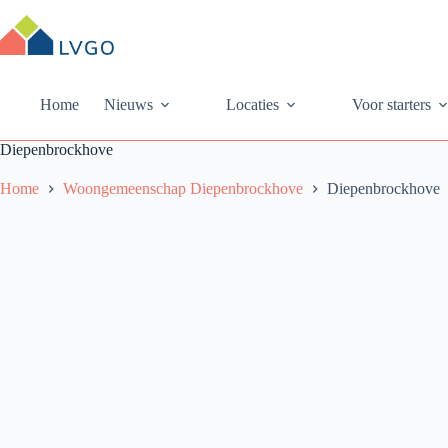
Ga
naar
de
inhoud
Home
Nieuws
Locaties
Voor starters
Diepenbrockhove
Home
Woongemeenschap Diepenbrockhove
Diepenbrockhove