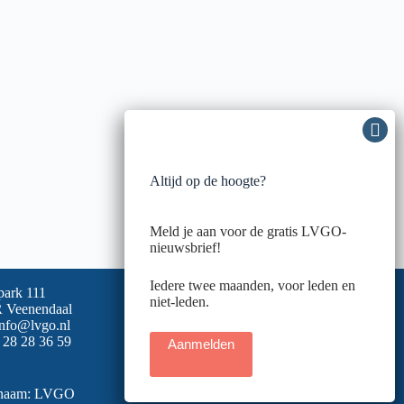
Altijd op de hoogte?
Meld je aan voor de gratis LVGO-
nieuwsbrief!
Iedere twee maanden, voor leden en
park 111
niet-leden.
 Veenendaal
info@lvgo.nl
 28 28 36 59
Aanmelden
snaam: LVGO