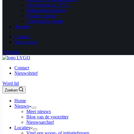
Facebookgroep LVGO
Belangenbehartiging
Plaatsen oproep
Veelgestelde vragen
Agenda
Contact
Nieuwsbrief
Word lid
Contact
Nieuwsbrief
Word lid
Zoeken
Home
Nieuws
Meer nieuws
Blog van de voorzitter
Nieuwsarchief
Locaties
Vind een woon- of initiatiefgroep