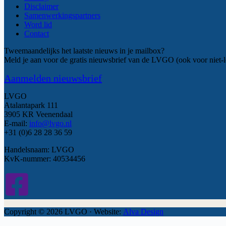
Disclaimer
Samenwerkingspartners
Word lid
Contact
Tweemaandelijks het laatste nieuws in je mailbox?
Meld je aan voor de gratis nieuwsbrief van de LVGO (ook voor niet-l
Aanmelden nieuwsbrief
LVGO
Atalantapark 111
3905 KR Veenendaal
E-mail:
info@lvgo.nl
+31 (0)6 28 28 36 59
Handelsnaam: LVGO
KvK-nummer: 40534456
Copyright © 2026 LVGO · Website:
Alva Design