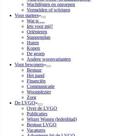
Wachtlijsten en oproepen
Vermelden of wijzigen
Voor starters
Wat is …
Iets voor mij?
Oriënteren
Stappenplan
Huren
Kopen
De groep
Andere woonvarianten
Voor bewoners
Bestuur
Het pand
Financiën
Communicatie
Woonplezier
Zorg
De LVGO
Over de LVGO
Publicaties
Wijzer Wonen (ledenblad)
Bestuur LVGO
Vacatures
Adverteren bij de LVGO