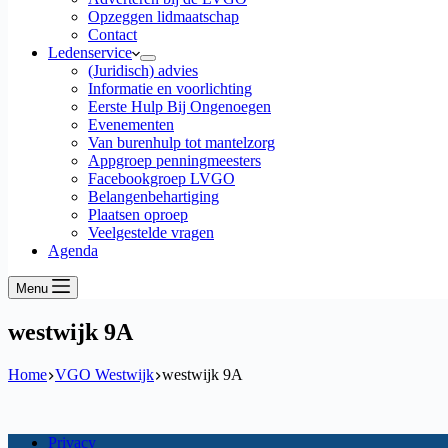
Opzeggen lidmaatschap
Contact
Ledenservice
(Juridisch) advies
Informatie en voorlichting
Eerste Hulp Bij Ongenoegen
Evenementen
Van burenhulp tot mantelzorg
Appgroep penningmeesters
Facebookgroep LVGO
Belangenbehartiging
Plaatsen oproep
Veelgestelde vragen
Agenda
Menu
westwijk 9A
Home
VGO Westwijk
westwijk 9A
Privacy