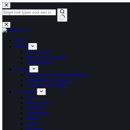
Ga
naar
de
inhoud
Geen
resultaten
Home
Nieuws
Meer nieuws
Blog van de voorzitter
Nieuwsarchief
Locaties
Vind een woon- of initiatiefgroep
Wachtlijsten en oproepen
Vermelden of wijzigen
Voor starters
Wat is …
Iets voor mij?
Oriënteren
Stappenplan
Huren
Kopen
De groep