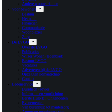
Andere woonvarianten
Voor bewoners
Bestuur
Het pand
Financiën
Communicatie
Woonplezier
Zorg
De LVGO
Over de LVGO
Publicaties
Wijzer Wonen (ledenblad)
Bestuur LVGO
Vacatures
Adverteren bij de LVGO
Opzeggen lidmaatschap
Contact
Ledenservice
(Juridisch) advies
Informatie en voorlichting
Eerste Hulp Bij Ongenoegen
Evenementen
Van burenhulp tot mantelzorg
Appgroep penningmeesters