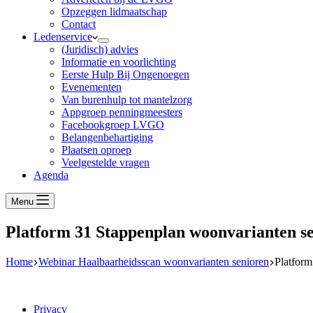
Opzeggen lidmaatschap
Contact
Ledenservice
(Juridisch) advies
Informatie en voorlichting
Eerste Hulp Bij Ongenoegen
Evenementen
Van burenhulp tot mantelzorg
Appgroep penningmeesters
Facebookgroep LVGO
Belangenbehartiging
Plaatsen oproep
Veelgestelde vragen
Agenda
Menu
Platform 31 Stappenplan woonvarianten se
Home
Webinar Haalbaarheidsscan woonvarianten senioren
Platform
Privacy