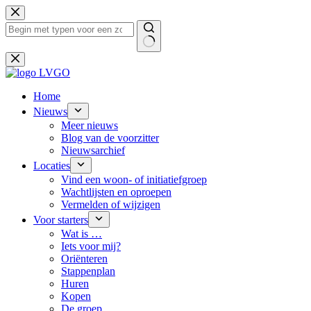
Ga
naar
de
inhoud
Geen
resultaten
Home
Nieuws
Meer nieuws
Blog van de voorzitter
Nieuwsarchief
Locaties
Vind een woon- of initiatiefgroep
Wachtlijsten en oproepen
Vermelden of wijzigen
Voor starters
Wat is …
Iets voor mij?
Oriënteren
Stappenplan
Huren
Kopen
De groep