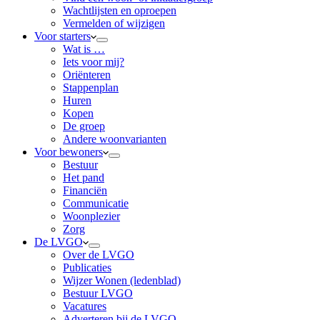
Wachtlijsten en oproepen
Vermelden of wijzigen
Voor starters
Wat is …
Iets voor mij?
Oriënteren
Stappenplan
Huren
Kopen
De groep
Andere woonvarianten
Voor bewoners
Bestuur
Het pand
Financiën
Communicatie
Woonplezier
Zorg
De LVGO
Over de LVGO
Publicaties
Wijzer Wonen (ledenblad)
Bestuur LVGO
Vacatures
Adverteren bij de LVGO