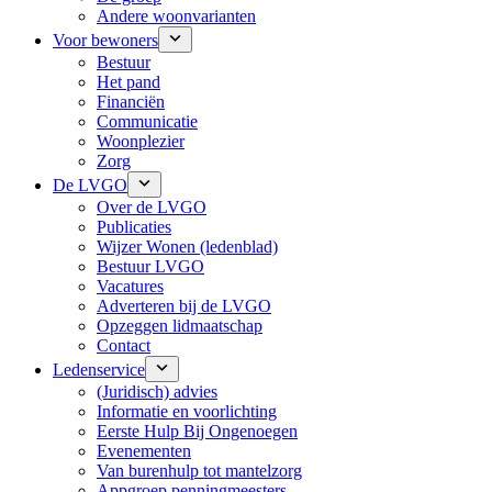
Andere woonvarianten
Voor bewoners
Bestuur
Het pand
Financiën
Communicatie
Woonplezier
Zorg
De LVGO
Over de LVGO
Publicaties
Wijzer Wonen (ledenblad)
Bestuur LVGO
Vacatures
Adverteren bij de LVGO
Opzeggen lidmaatschap
Contact
Ledenservice
(Juridisch) advies
Informatie en voorlichting
Eerste Hulp Bij Ongenoegen
Evenementen
Van burenhulp tot mantelzorg
Appgroep penningmeesters