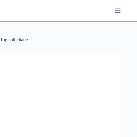
Ga
naar
de
inhoud
Tag
sollicitatie