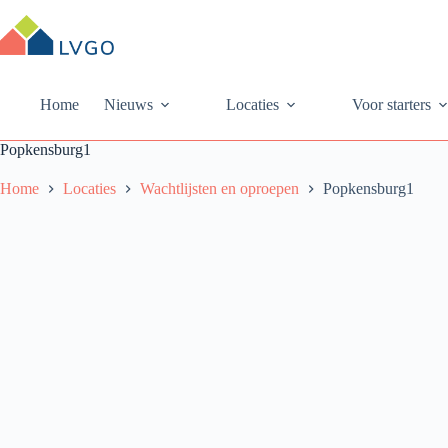
Ga
naar
de
inhoud
Home
Nieuws
Locaties
Voor starters
Popkensburg1
Home
Locaties
Wachtlijsten en oproepen
Popkensburg1