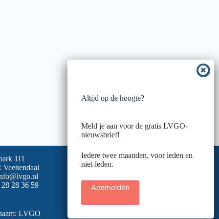
Altijd op de hoogte?
Meld je aan voor de gratis LVGO-
nieuwsbrief!
Iedere twee maanden, voor leden en
park 111
niet-leden.
 Veenendaal
info@lvgo.nl
 28 28 36 59
Aanmelden
snaam: LVGO