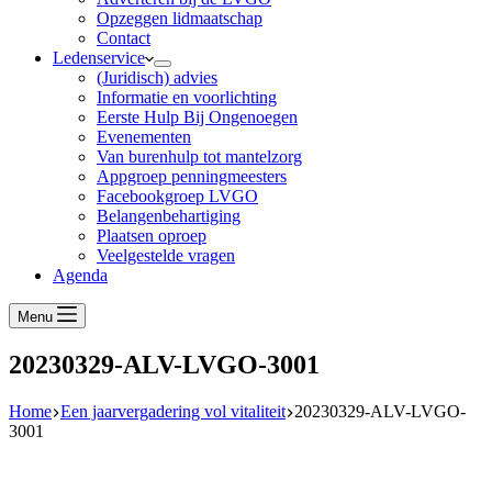
Opzeggen lidmaatschap
Contact
Ledenservice
(Juridisch) advies
Informatie en voorlichting
Eerste Hulp Bij Ongenoegen
Evenementen
Van burenhulp tot mantelzorg
Appgroep penningmeesters
Facebookgroep LVGO
Belangenbehartiging
Plaatsen oproep
Veelgestelde vragen
Agenda
Menu
20230329-ALV-LVGO-3001
Home
Een jaarvergadering vol vitaliteit
20230329-ALV-LVGO-
3001