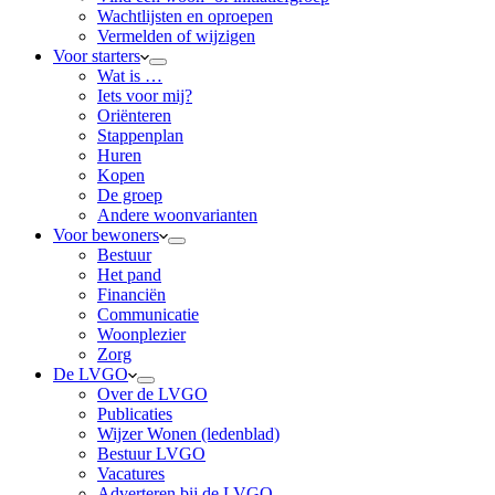
Wachtlijsten en oproepen
Vermelden of wijzigen
Voor starters
Wat is …
Iets voor mij?
Oriënteren
Stappenplan
Huren
Kopen
De groep
Andere woonvarianten
Voor bewoners
Bestuur
Het pand
Financiën
Communicatie
Woonplezier
Zorg
De LVGO
Over de LVGO
Publicaties
Wijzer Wonen (ledenblad)
Bestuur LVGO
Vacatures
Adverteren bij de LVGO