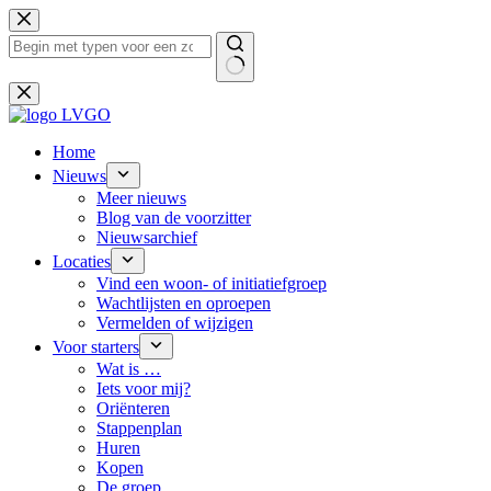
Ga
naar
de
inhoud
Geen
resultaten
Home
Nieuws
Meer nieuws
Blog van de voorzitter
Nieuwsarchief
Locaties
Vind een woon- of initiatiefgroep
Wachtlijsten en oproepen
Vermelden of wijzigen
Voor starters
Wat is …
Iets voor mij?
Oriënteren
Stappenplan
Huren
Kopen
De groep