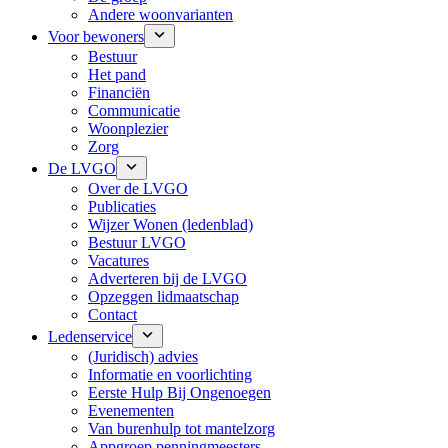
Andere woonvarianten
Voor bewoners
Bestuur
Het pand
Financiën
Communicatie
Woonplezier
Zorg
De LVGO
Over de LVGO
Publicaties
Wijzer Wonen (ledenblad)
Bestuur LVGO
Vacatures
Adverteren bij de LVGO
Opzeggen lidmaatschap
Contact
Ledenservice
(Juridisch) advies
Informatie en voorlichting
Eerste Hulp Bij Ongenoegen
Evenementen
Van burenhulp tot mantelzorg
Appgroep penningmeesters