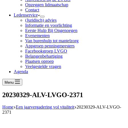
Opzeggen lidmaatschap
Contact
Ledenservice
(Juridisch) advies
Informatie en voorlichting
Eerste Hulp Bij Ongenoegen
Evenementen
Van burenhulp tot mantelzorg
Appgroep penningmeesters
Facebookgroep LVGO
Belangenbehartiging
Plaatsen oproep
Veelgestelde vragen
Agenda
Menu
20230329-ALV-LVGO-2371
Home
Een jaarvergadering vol vitaliteit
20230329-ALV-LVGO-
2371