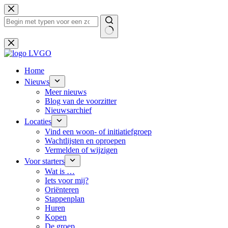
Ga
naar
de
inhoud
Geen
resultaten
Home
Nieuws
Meer nieuws
Blog van de voorzitter
Nieuwsarchief
Locaties
Vind een woon- of initiatiefgroep
Wachtlijsten en oproepen
Vermelden of wijzigen
Voor starters
Wat is …
Iets voor mij?
Oriënteren
Stappenplan
Huren
Kopen
De groep