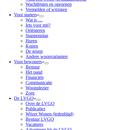
Wachtlijsten en oproepen
Vermelden of wijzigen
Voor starters
Wat is …
Iets voor mij?
Oriënteren
Stappenplan
Huren
Kopen
De groep
Andere woonvarianten
Voor bewoners
Bestuur
Het pand
Financiën
Communicatie
Woonplezier
Zorg
De LVGO
Over de LVGO
Publicaties
Wijzer Wonen (ledenblad)
Bestuur LVGO
Vacatures
Adverteren bij de LVGO