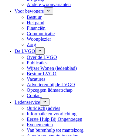
Andere woonvarianten
Voor bewoners
Bestuur
Het pand
Financiën
Communicatie
Woonplezier
Zorg
De LVGO
Over de LVGO
Publicaties
Wijzer Wonen (ledenblad)
Bestuur LVGO
Vacatures
Adverteren bij de LVGO
Opzeggen lidmaatschap
Contact
Ledenservice
(Juridisch) advies
Informatie en voorlichting
Eerste Hulp Bij Ongenoegen
Evenementen
Van burenhulp tot mantelzorg
Appgroep penningmeesters