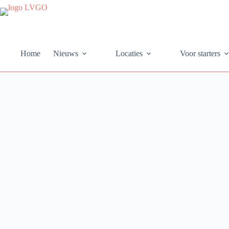
Ga
naar
de
inhoud
Home
Nieuws
Locaties
Voor starters