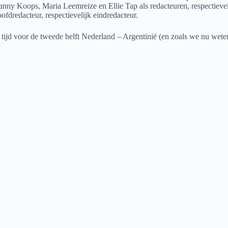
n Janny Koops, Maria Leemreize en Ellie Tap als redacteuren, respecti
fdredacteur, respectievelijk eindredacteur.
p tijd voor de tweede helft Nederland – Argentinië (en zoals we nu weten