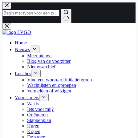
Ga
naar
de
inhoud
Geen
resultaten
Home
Nieuws
Meer nieuws
Blog van de voorzitter
Nieuwsarchief
Locaties
Vind een woon- of initiatiefgroep
Wachtlijsten en oproepen
Vermelden of wijzigen
Voor starters
Wat is …
Iets voor mij?
Oriënteren
Stappenplan
Huren
Kopen
De groep