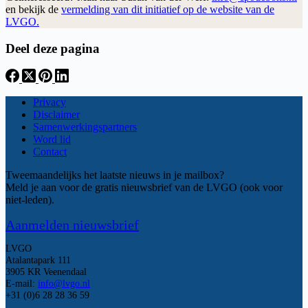
en bekijk de
vermelding van dit initiatief op de website van de
LVGO.
Deel deze pagina
Privacy
Disclaimer
Samenwerkingspartners
Word lid
Contact
Tweemaandelijks het laatste nieuws in je mailbox?
Meld je aan voor de gratis nieuwsbrief van de LVGO (ook voor
niet-leden).
Aanmelden nieuwsbrief
LVGO
Atalantapark 111
3905 KR Veenendaal
E-mail:
info@lvgo.nl
+31 (0)6 28 28 36 59