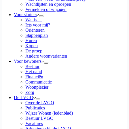
Wachtlijsten en oproepen
Vermelden of wijzigen
Voor starters
Wat is …
Iets voor mij?
Oriënteren
Stappenplan
Huren
Kopen
De groep
Andere woonvarianten
Voor bewoners
Bestuur
Het pand
Financiën
Communicatie
Woonplezier
Zorg
De LVGO
Over de LVGO
Publicaties
Wijzer Wonen (ledenblad)
Bestuur LVGO
Vacatures
Adverteren bij de LVGO