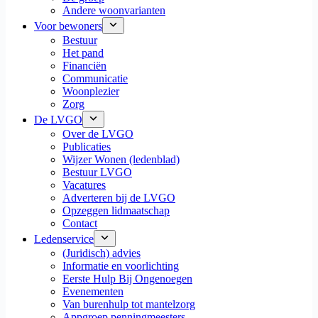
Andere woonvarianten
Voor bewoners
Bestuur
Het pand
Financiën
Communicatie
Woonplezier
Zorg
De LVGO
Over de LVGO
Publicaties
Wijzer Wonen (ledenblad)
Bestuur LVGO
Vacatures
Adverteren bij de LVGO
Opzeggen lidmaatschap
Contact
Ledenservice
(Juridisch) advies
Informatie en voorlichting
Eerste Hulp Bij Ongenoegen
Evenementen
Van burenhulp tot mantelzorg
Appgroep penningmeesters