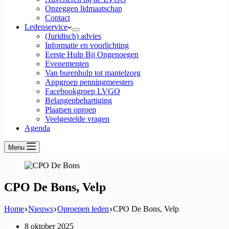
Opzeggen lidmaatschap
Contact
Ledenservice
(Juridisch) advies
Informatie en voorlichting
Eerste Hulp Bij Ongenoegen
Evenementen
Van burenhulp tot mantelzorg
Appgroep penningmeesters
Facebookgroep LVGO
Belangenbehartiging
Plaatsen oproep
Veelgestelde vragen
Agenda
Menu
CPO De Bons, Velp
Home
Nieuws
Oproepen leden
CPO De Bons, Velp
8 oktober 2025