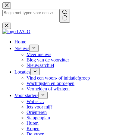
Ga
naar
de
inhoud
Geen
resultaten
Home
Nieuws
Meer nieuws
Blog van de voorzitter
Nieuwsarchief
Locaties
Vind een woon- of initiatiefgroep
Wachtlijsten en oproepen
Vermelden of wijzigen
Voor starters
Wat is …
Iets voor mij?
Oriënteren
Stappenplan
Huren
Kopen
De groep