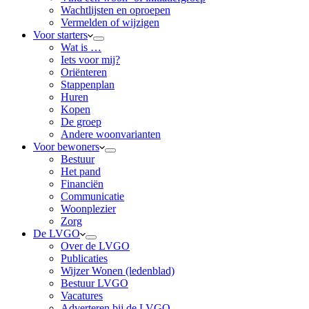
Wachtlijsten en oproepen
Vermelden of wijzigen
Voor starters
Wat is …
Iets voor mij?
Oriënteren
Stappenplan
Huren
Kopen
De groep
Andere woonvarianten
Voor bewoners
Bestuur
Het pand
Financiën
Communicatie
Woonplezier
Zorg
De LVGO
Over de LVGO
Publicaties
Wijzer Wonen (ledenblad)
Bestuur LVGO
Vacatures
Adverteren bij de LVGO