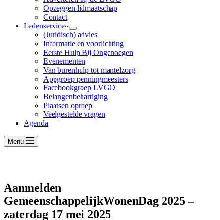
Opzeggen lidmaatschap
Contact
Ledenservice
(Juridisch) advies
Informatie en voorlichting
Eerste Hulp Bij Ongenoegen
Evenementen
Van burenhulp tot mantelzorg
Appgroep penningmeesters
Facebookgroep LVGO
Belangenbehartiging
Plaatsen oproep
Veelgestelde vragen
Agenda
Menu
Aanmelden
GemeenschappelijkWonenDag 2025 –
zaterdag 17 mei 2025