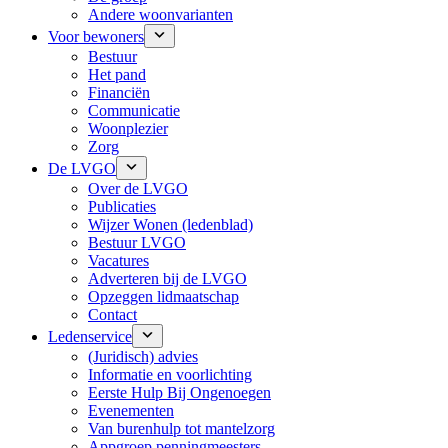
Andere woonvarianten
Voor bewoners
Bestuur
Het pand
Financiën
Communicatie
Woonplezier
Zorg
De LVGO
Over de LVGO
Publicaties
Wijzer Wonen (ledenblad)
Bestuur LVGO
Vacatures
Adverteren bij de LVGO
Opzeggen lidmaatschap
Contact
Ledenservice
(Juridisch) advies
Informatie en voorlichting
Eerste Hulp Bij Ongenoegen
Evenementen
Van burenhulp tot mantelzorg
Appgroep penningmeesters