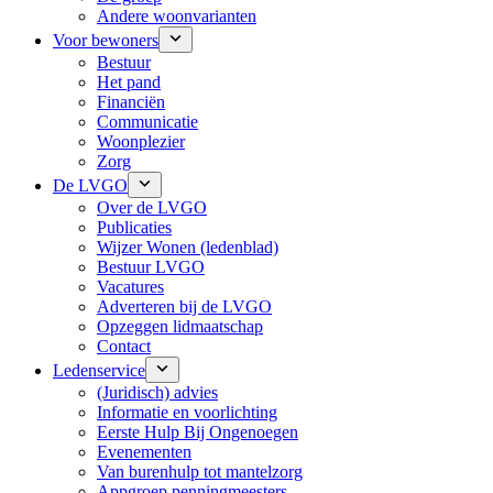
Andere woonvarianten
Voor bewoners
Bestuur
Het pand
Financiën
Communicatie
Woonplezier
Zorg
De LVGO
Over de LVGO
Publicaties
Wijzer Wonen (ledenblad)
Bestuur LVGO
Vacatures
Adverteren bij de LVGO
Opzeggen lidmaatschap
Contact
Ledenservice
(Juridisch) advies
Informatie en voorlichting
Eerste Hulp Bij Ongenoegen
Evenementen
Van burenhulp tot mantelzorg
Appgroep penningmeesters