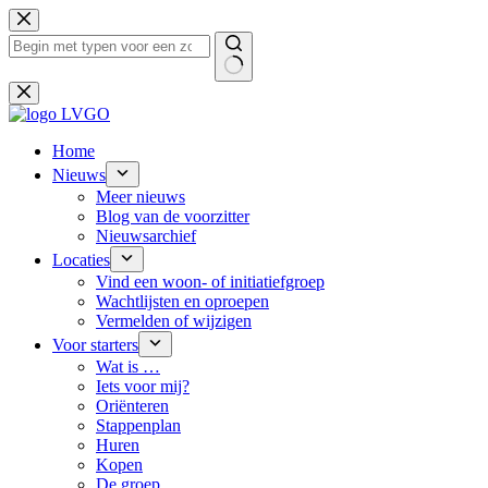
Ga
naar
de
inhoud
Geen
resultaten
Home
Nieuws
Meer nieuws
Blog van de voorzitter
Nieuwsarchief
Locaties
Vind een woon- of initiatiefgroep
Wachtlijsten en oproepen
Vermelden of wijzigen
Voor starters
Wat is …
Iets voor mij?
Oriënteren
Stappenplan
Huren
Kopen
De groep