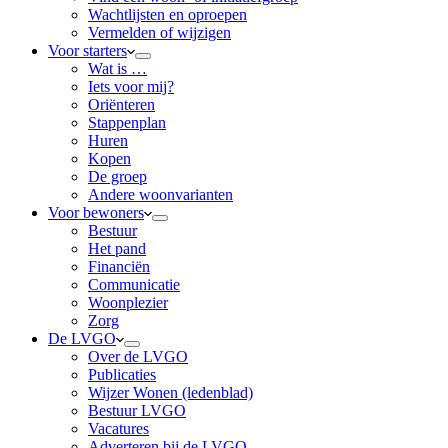
Wachtlijsten en oproepen
Vermelden of wijzigen
Voor starters
Wat is …
Iets voor mij?
Oriënteren
Stappenplan
Huren
Kopen
De groep
Andere woonvarianten
Voor bewoners
Bestuur
Het pand
Financiën
Communicatie
Woonplezier
Zorg
De LVGO
Over de LVGO
Publicaties
Wijzer Wonen (ledenblad)
Bestuur LVGO
Vacatures
Adverteren bij de LVGO