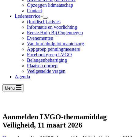
Opzeggen lidmaatschap
Contact
Ledenservice
(Juridisch) advies
Informatie en voorlichting
Eerste Hulp Bij Ongenoegen
Evenementen
Van burenhulp tot mantelzorg
Appgroep penningmeesters
Facebookgroep LVGO
Belangenbehartiging
Plaatsen oproep
Veelgestelde vragen
Agenda
Menu
Aanmelden LVGO-themamiddag
Veiligheid, 11 maart 2026