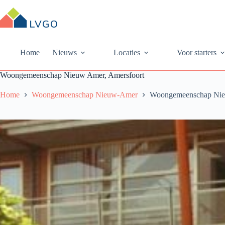
Ga
naar
de
inhoud
Home
Nieuws
Locaties
Voor starters
Woongemeenschap Nieuw Amer, Amersfoort
Home
Woongemeenschap Nieuw-Amer
Woongemeenschap Nie