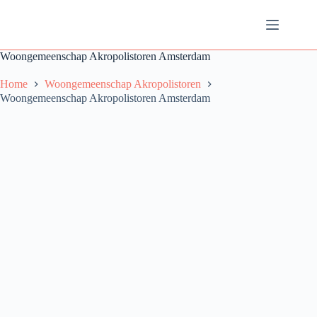
Ga
naar
de
inhoud
Woongemeenschap Akropolistoren Amsterdam
Home
Woongemeenschap Akropolistoren
Woongemeenschap Akropolistoren Amsterdam