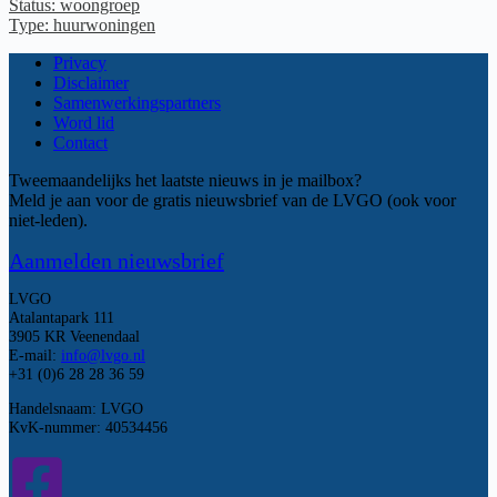
Status: woongroep
Type: huurwoningen
Privacy
Disclaimer
Samenwerkingspartners
Word lid
Contact
Tweemaandelijks het laatste nieuws in je mailbox?
Meld je aan voor de gratis nieuwsbrief van de LVGO (ook voor
niet-leden).
Aanmelden nieuwsbrief
LVGO
Atalantapark 111
3905 KR Veenendaal
E-mail:
info@lvgo.nl
+31 (0)6 28 28 36 59
Handelsnaam: LVGO
KvK-nummer: 40534456