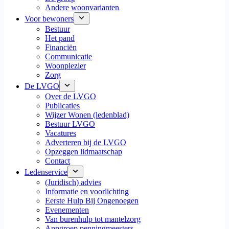
Andere woonvarianten
Voor bewoners
Bestuur
Het pand
Financiën
Communicatie
Woonplezier
Zorg
De LVGO
Over de LVGO
Publicaties
Wijzer Wonen (ledenblad)
Bestuur LVGO
Vacatures
Adverteren bij de LVGO
Opzeggen lidmaatschap
Contact
Ledenservice
(Juridisch) advies
Informatie en voorlichting
Eerste Hulp Bij Ongenoegen
Evenementen
Van burenhulp tot mantelzorg
Appgroep penningmeesters