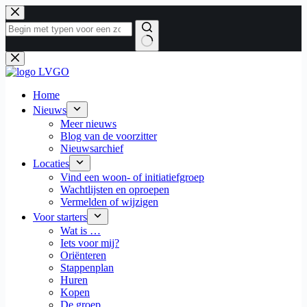
Ga
naar
de
inhoud
Geen
resultaten
Home
Nieuws
Meer nieuws
Blog van de voorzitter
Nieuwsarchief
Locaties
Vind een woon- of initiatiefgroep
Wachtlijsten en oproepen
Vermelden of wijzigen
Voor starters
Wat is …
Iets voor mij?
Oriënteren
Stappenplan
Huren
Kopen
De groep