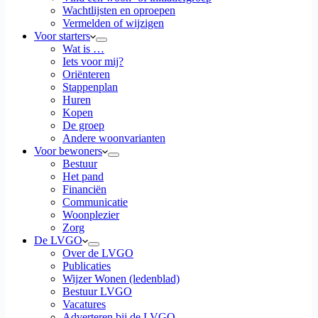
Wachtlijsten en oproepen
Vermelden of wijzigen
Voor starters
Wat is …
Iets voor mij?
Oriënteren
Stappenplan
Huren
Kopen
De groep
Andere woonvarianten
Voor bewoners
Bestuur
Het pand
Financiën
Communicatie
Woonplezier
Zorg
De LVGO
Over de LVGO
Publicaties
Wijzer Wonen (ledenblad)
Bestuur LVGO
Vacatures
Adverteren bij de LVGO