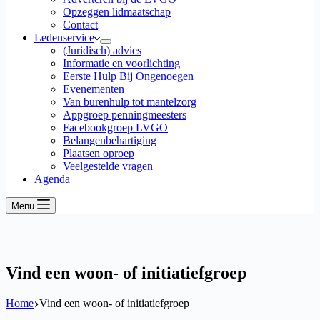
Opzeggen lidmaatschap
Contact
Ledenservice
(Juridisch) advies
Informatie en voorlichting
Eerste Hulp Bij Ongenoegen
Evenementen
Van burenhulp tot mantelzorg
Appgroep penningmeesters
Facebookgroep LVGO
Belangenbehartiging
Plaatsen oproep
Veelgestelde vragen
Agenda
Menu
Vind een woon- of initiatiefgroep
Home
Vind een woon- of initiatiefgroep