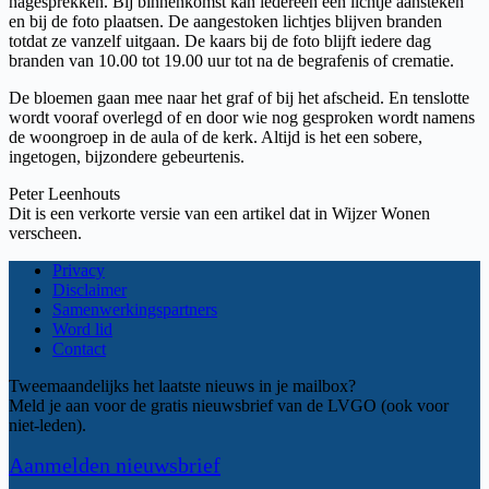
nagesprekken. Bij binnenkomst kan iedereen een lichtje aansteken
en bij de foto plaatsen. De aangestoken lichtjes blijven branden
totdat ze vanzelf uitgaan. De kaars bij de foto blijft iedere dag
branden van 10.00 tot 19.00 uur tot na de begrafenis of crematie.
De bloemen gaan mee naar het graf of bij het afscheid. En tenslotte
wordt vooraf overlegd of en door wie nog gesproken wordt namens
de woongroep in de aula of de kerk. Altijd is het een sobere,
ingetogen, bijzondere gebeurtenis.
Peter Leenhouts
Dit is een verkorte versie van een artikel dat in Wijzer Wonen
verscheen.
Privacy
Disclaimer
Samenwerkingspartners
Word lid
Contact
Tweemaandelijks het laatste nieuws in je mailbox?
Meld je aan voor de gratis nieuwsbrief van de LVGO (ook voor
niet-leden).
Aanmelden nieuwsbrief