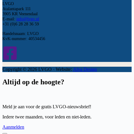
LVGO
Atalantapark 111
3905 KR Veenendaal
E-mail:
info@lvgo.nl
+31 (0)6 28 28 36 59
Handelsnaam: LVGO
KvK-nummer: 40534456
Copyright © 2026 LVGO · Website:
Alva Design
Altijd op de hoogte?
Meld je aan voor de gratis LVGO-nieuwsbrief!
Iedere twee maanden, voor leden en niet-leden.
Aanmelden