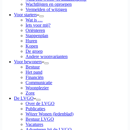
Wachtlijsten en oproepen
Vermelden of wijzigen
Voor starters
Wat is …
Iets voor mij?
Oriënteren
Stappenplan
Huren
Kopen
De groep
Andere woonvarianten
Voor bewoners
Bestuur
Het pand
Financiën
Communicatie
Woonplezier
Zorg
De LVGO
Over de LVGO
Publicaties
Wijzer Wonen (ledenblad)
Bestuur LVGO
Vacatures
Adverteren bij de LVGO