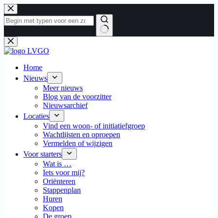
Ga
naar
de
inhoud
Geen
resultaten
Home
Nieuws
Meer nieuws
Blog van de voorzitter
Nieuwsarchief
Locaties
Vind een woon- of initiatiefgroep
Wachtlijsten en oproepen
Vermelden of wijzigen
Voor starters
Wat is …
Iets voor mij?
Oriënteren
Stappenplan
Huren
Kopen
De groep