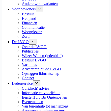
Andere woonvarianten
Voor bewoners
Bestuur
Het pand
Financiën
Communicatie
Woonplezier
Zorg
De LVGO
Over de LVGO
Publicaties
Wijzer Wonen (ledenblad)
Bestuur LVGO
Vacatures
Adverteren bij de LVGO
Opzeggen lidmaatschap
Contact
Ledenservice
(Juridisch) advies
Informatie en voorlichting
Eerste Hulp Bij Ongenoegen
Evenementen
Van burenhulp tot mantelzorg
Appgroep penningmeesters