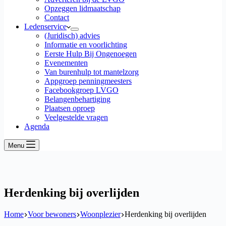
Opzeggen lidmaatschap
Contact
Ledenservice
(Juridisch) advies
Informatie en voorlichting
Eerste Hulp Bij Ongenoegen
Evenementen
Van burenhulp tot mantelzorg
Appgroep penningmeesters
Facebookgroep LVGO
Belangenbehartiging
Plaatsen oproep
Veelgestelde vragen
Agenda
Menu
Herdenking bij overlijden
Home
Voor bewoners
Woonplezier
Herdenking bij overlijden